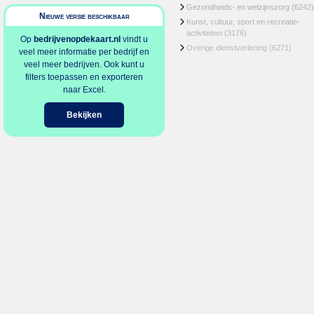
Gezondheids- en welzijnszorg
(6242)
Nieuwe versie beschikbaar
Kunst, cultuur, sport en recreatie-
activiteiten
(3176)
Op
bedrijvenopdekaart.nl
vindt u
Overige dienstverlening
(6271)
veel meer informatie per bedrijf en
veel meer bedrijven. Ook kunt u
filters toepassen en exporteren
naar Excel.
Bekijken