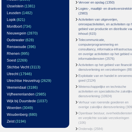
Vervoer en opslag
(1350)
IJsselstein
(1381)
Logies-, maaltijd- en drankverstrekki
Leusden
(1482)
(2983)
Lopik
(821)
Activiteiten van uitgeverijen,
omroepactiviteiten, en activiteiten op 
Montfoort
(734)
gebied van productie en distributie va
Nieuwegein
(2870)
inhoud
(615)
Oudewater
(628)
Telecommunicatie,
computerprogrammering en
Renswoude
(396)
consultancy, informatica-infrastructuu
Rhenen
(995)
en overige activiteiten op het gebied 
informatiediensten
(2576)
Soest
(2269)
Activiteiten op het gebied van financië
Stichtse Vecht
(3113)
dienstverlening en verzekeringen
(89
Utrecht
(17946)
Exploitatie van en handel in onroeren
Utrechtse Heuvelrug
(2629)
goed
(2124)
Wetenschappelijke en technische
Veenendaal
(3186)
activiteiten en specialistische zakelijk
Vijfheerenlanden
(2985)
dienstverlening
(10924)
Wijk bij Duurstede
(1037)
Verhuur van roerende goederen en
overige zakelijke dienstverlening
(309
Woerden
(3049)
Openbaar bestuur, overheidsdienste
Woudenberg
(680)
en verplichte sociale verzekeringen
Zeist
(3194)
(106)
Onderwijs
(2584)