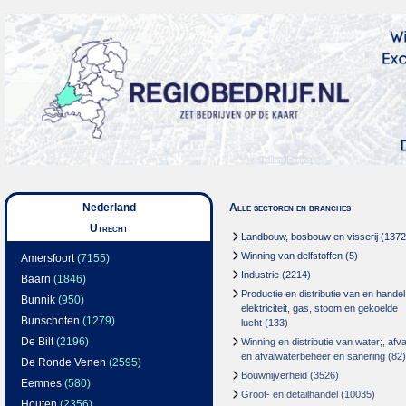
Nederland
Alle sectoren en branches
Utrecht
Landbouw, bosbouw en visserij
(1372
Winning van delfstoffen
(5)
Amersfoort
(7155)
Industrie
(2214)
Baarn
(1846)
Productie en distributie van en handel
Bunnik
(950)
elektriciteit, gas, stoom en gekoelde
Bunschoten
(1279)
lucht
(133)
De Bilt
(2196)
Winning en distributie van water;, afva
en afvalwaterbeheer en sanering
(82)
De Ronde Venen
(2595)
Bouwnijverheid
(3526)
Eemnes
(580)
Groot- en detailhandel
(10035)
Houten
(2356)