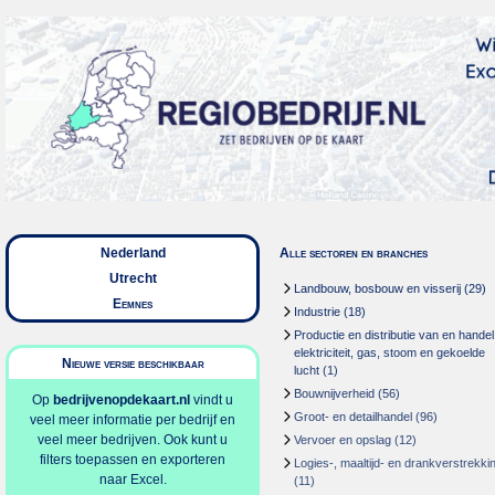
Nederland
Alle sectoren en branches
Utrecht
Landbouw, bosbouw en visserij
(29)
Eemnes
Industrie
(18)
Productie en distributie van en handel
elektriciteit, gas, stoom en gekoelde
Nieuwe versie beschikbaar
lucht
(1)
Bouwnijverheid
(56)
Op
bedrijvenopdekaart.nl
vindt u
Groot- en detailhandel
(96)
veel meer informatie per bedrijf en
veel meer bedrijven. Ook kunt u
Vervoer en opslag
(12)
filters toepassen en exporteren
Logies-, maaltijd- en drankverstrekki
naar Excel.
(11)