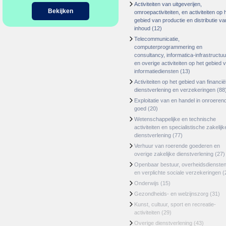
Activiteiten van uitgeverijen,
Bekijken
omroepactiviteiten, en activiteiten op 
gebied van productie en distributie va
inhoud
(12)
Telecommunicatie,
computerprogrammering en
consultancy, informatica-infrastructuu
en overige activiteiten op het gebied 
informatiediensten
(13)
Activiteiten op het gebied van financië
dienstverlening en verzekeringen
(88
Exploitatie van en handel in onroeren
goed
(20)
Wetenschappelijke en technische
activiteiten en specialistische zakelijk
dienstverlening
(77)
Verhuur van roerende goederen en
overige zakelijke dienstverlening
(27)
Openbaar bestuur, overheidsdienste
en verplichte sociale verzekeringen
(
Onderwijs
(15)
Gezondheids- en welzijnszorg
(31)
Kunst, cultuur, sport en recreatie-
activiteiten
(29)
Overige dienstverlening
(43)