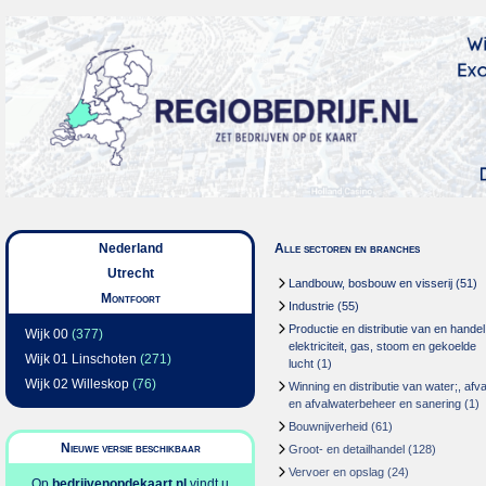
Nederland
Alle sectoren en branches
Utrecht
Landbouw, bosbouw en visserij
(51)
Montfoort
Industrie
(55)
Productie en distributie van en handel
Wijk 00
(377)
elektriciteit, gas, stoom en gekoelde
Wijk 01 Linschoten
(271)
lucht
(1)
Wijk 02 Willeskop
(76)
Winning en distributie van water;, afva
en afvalwaterbeheer en sanering
(1)
Bouwnijverheid
(61)
Nieuwe versie beschikbaar
Groot- en detailhandel
(128)
Vervoer en opslag
(24)
Op
bedrijvenopdekaart.nl
vindt u