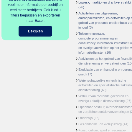
Logies-, maaltijd- en drankverstrekki
veel meer informatie per bedrijf en
(26)
veel meer bedrijven. Ook kunt u
Activiteiten van uitgeverijen,
filters toepassen en exporteren
omroepactiviteiten, en activiteiten op 
naar Excel.
gebied van productie en distributie va
inhoud
(3)
Bekijken
Telecommunicatie,
computerprogrammering en
consultancy, informatica-infrastructuu
en overige activiteiten op het gebied 
informatiediensten
(16)
Activiteiten op het gebied van financië
dienstverlening en verzekeringen
(10
Exploitatie van en handel in onroeren
goed
(17)
Wetenschappelijke en technische
activiteiten en specialistische zakelijk
dienstverlening
(69)
Verhuur van roerende goederen en
overige zakelijke dienstverlening
(27)
Openbaar bestuur, overheidsdienste
en verplichte sociale verzekeringen
(
Onderwijs
(18)
Gezondheids- en welzijnszorg
(41)
Kunst, cultuur, sport en recreatie-