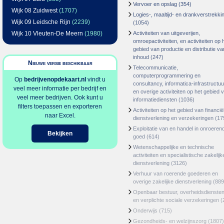
Vervoer en opslag
(354)
Wijk 08 Zuidwest
(1707)
Logies-, maaltijd- en drankverstrekki
Wijk 09 Leidsche Rijn
(2239)
(1054)
Wijk 10 Vleuten-De Meern
(1980)
Activiteiten van uitgeverijen,
omroepactiviteiten, en activiteiten op 
gebied van productie en distributie va
inhoud
(247)
Nieuwe versie beschikbaar
Telecommunicatie,
computerprogrammering en
Op
bedrijvenopdekaart.nl
vindt u
consultancy, informatica-infrastructuu
veel meer informatie per bedrijf en
en overige activiteiten op het gebied 
veel meer bedrijven. Ook kunt u
informatiediensten
(1036)
filters toepassen en exporteren
Activiteiten op het gebied van financië
naar Excel.
dienstverlening en verzekeringen
(17
Exploitatie van en handel in onroeren
Bekijken
goed
(614)
Wetenschappelijke en technische
activiteiten en specialistische zakelijk
dienstverlening
(3126)
Verhuur van roerende goederen en
overige zakelijke dienstverlening
(889
Openbaar bestuur, overheidsdienste
en verplichte sociale verzekeringen
(
Onderwijs
(715)
Gezondheids- en welzijnszorg
(1807)