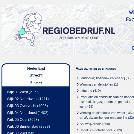
Nederland
Alle sectoren en branches
Utrecht
Landbouw, bosbouw en visserij
(35)
Utrecht
Winning van delfstoffen
(1)
Industrie
(410)
Wijk 01 West
(2171)
Productie en distributie van en handel
Wijk 02 Noordwest
(1211)
elektriciteit, gas, stoom en gekoelde
Wijk 03 Overvecht
(1095)
lucht
(58)
Wijk 04 Noordoost
(1402)
Winning en distributie van water;, afva
en afvalwaterbeheer en sanering
(22)
Wijk 05 Oost
(2628)
Bouwnijverheid
(558)
Wijk 06 Binnenstad
(2928)
Groot- en detailhandel
(2309)
Wijk 07 Zuid
(585)