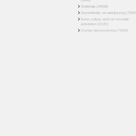
(1043)
Onderwijs
(24428)
Gezondheids- en welzijnszorg
(7329
Kunst, cultuur, sport en recreatie-
activiteiten
(41181)
Overige dienstverlening
(74958)