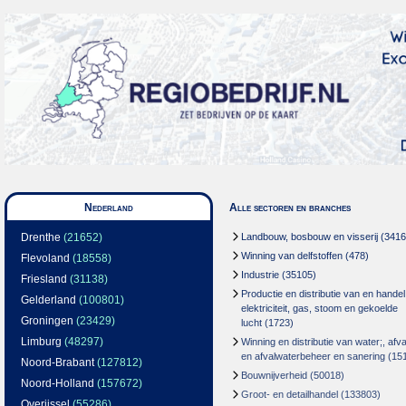
Nederland
Alle sectoren en branches
Drenthe
(21652)
Landbouw, bosbouw en visserij
(3416
Winning van delfstoffen
(478)
Flevoland
(18558)
Industrie
(35105)
Friesland
(31138)
Productie en distributie van en handel
Gelderland
(100801)
elektriciteit, gas, stoom en gekoelde
Groningen
(23429)
lucht
(1723)
Limburg
(48297)
Winning en distributie van water;, afva
en afvalwaterbeheer en sanering
(15
Noord-Brabant
(127812)
Bouwnijverheid
(50018)
Noord-Holland
(157672)
Groot- en detailhandel
(133803)
Overijssel
(55286)