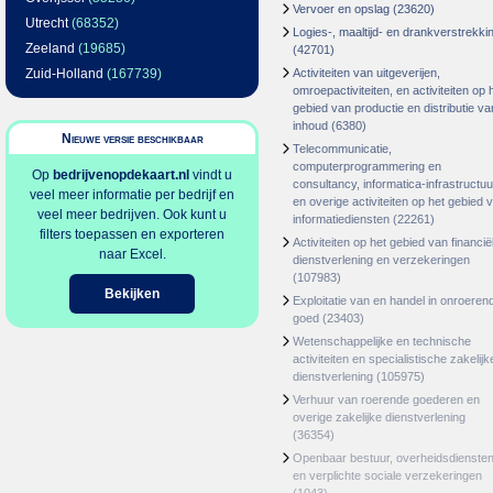
Vervoer en opslag
(23620)
Utrecht
(68352)
Logies-, maaltijd- en drankverstrekki
Zeeland
(19685)
(42701)
Zuid-Holland
(167739)
Activiteiten van uitgeverijen,
omroepactiviteiten, en activiteiten op 
gebied van productie en distributie va
inhoud
(6380)
Nieuwe versie beschikbaar
Telecommunicatie,
computerprogrammering en
Op
bedrijvenopdekaart.nl
vindt u
consultancy, informatica-infrastructuu
veel meer informatie per bedrijf en
en overige activiteiten op het gebied 
veel meer bedrijven. Ook kunt u
informatiediensten
(22261)
filters toepassen en exporteren
Activiteiten op het gebied van financië
naar Excel.
dienstverlening en verzekeringen
(107983)
Bekijken
Exploitatie van en handel in onroeren
goed
(23403)
Wetenschappelijke en technische
activiteiten en specialistische zakelijk
dienstverlening
(105975)
Verhuur van roerende goederen en
overige zakelijke dienstverlening
(36354)
Openbaar bestuur, overheidsdienste
en verplichte sociale verzekeringen