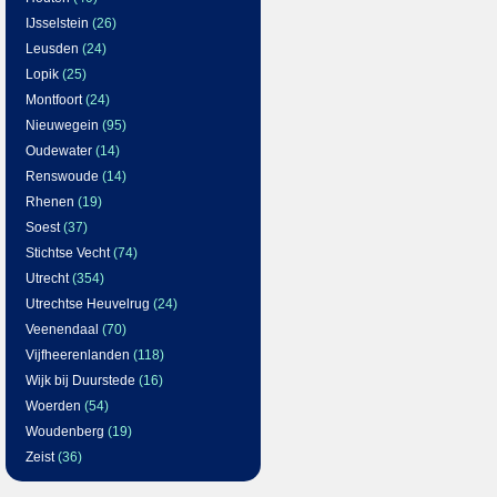
IJsselstein
(26)
Leusden
(24)
Lopik
(25)
Montfoort
(24)
Nieuwegein
(95)
Oudewater
(14)
Renswoude
(14)
Rhenen
(19)
Soest
(37)
Stichtse Vecht
(74)
Utrecht
(354)
Utrechtse Heuvelrug
(24)
Veenendaal
(70)
Vijfheerenlanden
(118)
Wijk bij Duurstede
(16)
Woerden
(54)
Woudenberg
(19)
Zeist
(36)