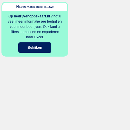
Nieuwe versie beschikbaar
Op
bedrijvenopdekaart.nl
vindt u
veel meer informatie per bedrijf en
veel meer bedrijven. Ook kunt u
filters toepassen en exporteren
naar Excel.
Bekijken