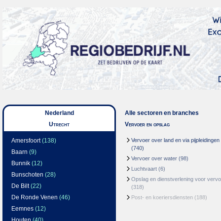
Nederland
Alle sectoren en branches
Utrecht
Vervoer en opslag
Amersfoort
(138)
Vervoer over land en via pijpleidingen
(740)
Baarn
(9)
Vervoer over water
(98)
Bunnik
(12)
Luchtvaart
(6)
Bunschoten
(28)
Opslag en dienstverlening voor vervo
De Bilt
(22)
(318)
De Ronde Venen
(46)
Post- en koeriersdiensten
(188)
Eemnes
(12)
Houten
(40)