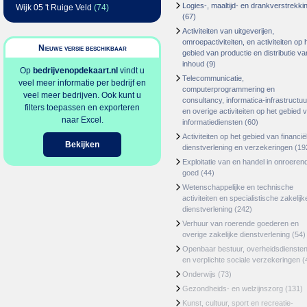
Logies-, maaltijd- en drankverstrekki
Wijk 05 't Ruige Veld
(74)
(67)
Activiteiten van uitgeverijen,
omroepactiviteiten, en activiteiten op 
Nieuwe versie beschikbaar
gebied van productie en distributie va
inhoud
(9)
Op
bedrijvenopdekaart.nl
vindt u
Telecommunicatie,
veel meer informatie per bedrijf en
computerprogrammering en
veel meer bedrijven. Ook kunt u
consultancy, informatica-infrastructuu
filters toepassen en exporteren
en overige activiteiten op het gebied 
naar Excel.
informatiediensten
(60)
Activiteiten op het gebied van financië
Bekijken
dienstverlening en verzekeringen
(19
Exploitatie van en handel in onroeren
goed
(44)
Wetenschappelijke en technische
activiteiten en specialistische zakelijk
dienstverlening
(242)
Verhuur van roerende goederen en
overige zakelijke dienstverlening
(54)
Openbaar bestuur, overheidsdienste
en verplichte sociale verzekeringen
(
Onderwijs
(73)
Gezondheids- en welzijnszorg
(131)
Kunst, cultuur, sport en recreatie-