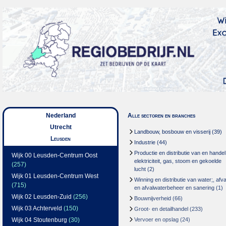
Nederland
Alle sectoren en branches
Utrecht
Landbouw, bosbouw en visserij
(39)
Leusden
Industrie
(44)
Productie en distributie van en handel
Wijk 00 Leusden-Centrum Oost
elektriciteit, gas, stoom en gekoelde
(257)
lucht
(2)
Wijk 01 Leusden-Centrum West
Winning en distributie van water;, afva
(715)
en afvalwaterbeheer en sanering
(1)
Wijk 02 Leusden-Zuid
(256)
Bouwnijverheid
(66)
Wijk 03 Achterveld
(150)
Groot- en detailhandel
(233)
Wijk 04 Stoutenburg
(30)
Vervoer en opslag
(24)