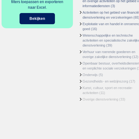
en overige activiteiten op het gebied 
filters toepassen en exporteren
informatiediensten
(3)
naar Excel.
Activiteiten op het gebied van financië
dienstverlening en verzekeringen
(65
Bekijken
Exploitatie van en handel in onroeren
goed
(16)
Wetenschappelijke en technische
activiteiten en specialistische zakelijk
dienstverlening
(39)
Verhuur van roerende goederen en
overige zakelijke dienstverlening
(12)
Openbaar bestuur, overheidsdienste
en verplichte sociale verzekeringen
(
Onderwijs
(5)
Gezondheids- en welzijnszorg
(17)
Kunst, cultuur, sport en recreatie-
activiteiten
(11)
Overige dienstverlening
(33)