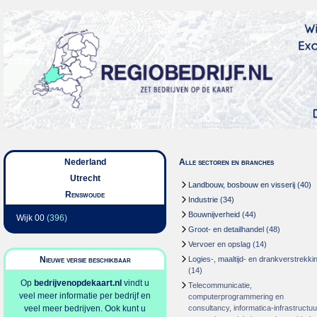
Nederland
Alle sectoren en branches
Utrecht
Landbouw, bosbouw en visserij
(40)
Renswoude
Industrie
(34)
Bouwnijverheid
(44)
Wijk 00
(396)
Groot- en detailhandel
(48)
Vervoer en opslag
(14)
Nieuwe versie beschikbaar
Logies-, maaltijd- en drankverstrekki
(14)
Op
bedrijvenopdekaart.nl
vindt u
Telecommunicatie,
veel meer informatie per bedrijf en
computerprogrammering en
veel meer bedrijven. Ook kunt u
consultancy, informatica-infrastructuu