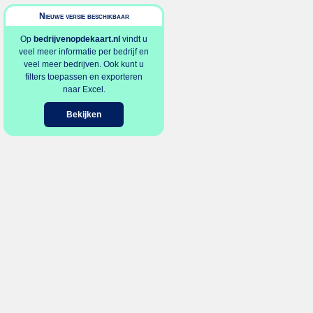
Nieuwe versie beschikbaar
Op
bedrijvenopdekaart.nl
vindt u
veel meer informatie per bedrijf en
veel meer bedrijven. Ook kunt u
filters toepassen en exporteren
naar Excel.
Bekijken