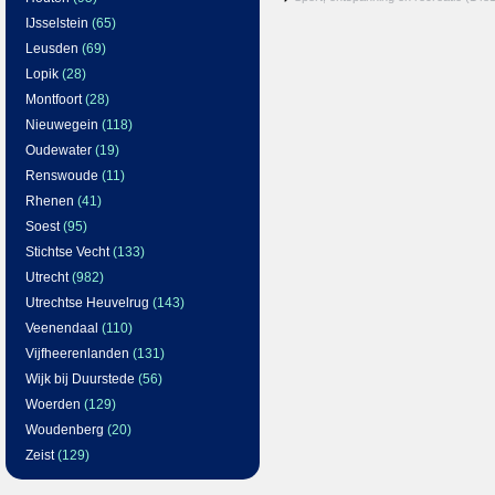
IJsselstein
(65)
Leusden
(69)
Lopik
(28)
Montfoort
(28)
Nieuwegein
(118)
Oudewater
(19)
Renswoude
(11)
Rhenen
(41)
Soest
(95)
Stichtse Vecht
(133)
Utrecht
(982)
Utrechtse Heuvelrug
(143)
Veenendaal
(110)
Vijfheerenlanden
(131)
Wijk bij Duurstede
(56)
Woerden
(129)
Woudenberg
(20)
Zeist
(129)