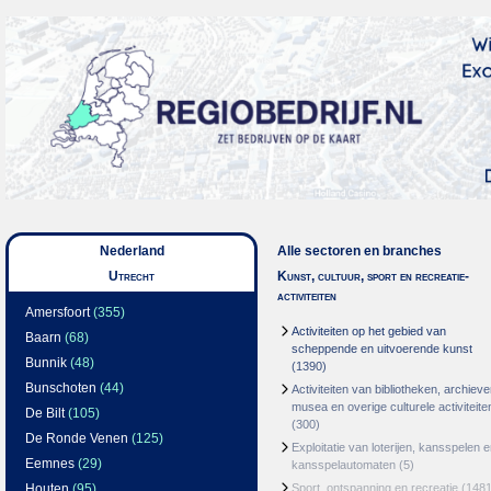
Nederland
Alle sectoren en branches
Utrecht
Kunst, cultuur, sport en recreatie-
activiteiten
Amersfoort
(355)
Activiteiten op het gebied van
Baarn
(68)
scheppende en uitvoerende kunst
Bunnik
(48)
(1390)
Bunschoten
(44)
Activiteiten van bibliotheken, archieve
musea en overige culturele activiteite
De Bilt
(105)
(300)
De Ronde Venen
(125)
Exploitatie van loterijen, kansspelen 
Eemnes
(29)
kansspelautomaten
(5)
Houten
(95)
Sport, ontspanning en recreatie
(1481