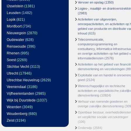
Vervoer en opslag
(1350)
IJsselstein
(1381)
Logies-, maaltijd- en drankverstrekki
Leusden
(1482)
(2983)
Lopik
(821)
Activiteiten van uitgeverijen,
omroepactiviteiten, en activiteiten op 
Montfoort
(734)
gebied van productie en distributie va
Nieuwegein
(2870)
inhoud
(615)
Oudewater
(628)
Telecommunicatie,
computerprogrammering en
Renswoude
(396)
consultancy, informatica-infrastructuu
Rhenen
(995)
en overige activiteiten op het gebied 
informatiediensten
(2576)
Soest
(2269)
Activiteiten op het gebied van financië
Stichtse Vecht
(3113)
dienstverlening en verzekeringen
(89
Utrecht
(17946)
Exploitatie van en handel in onroeren
Utrechtse Heuvelrug
(2629)
goed
(2124)
Wetenschappelijke en technische
Veenendaal
(3186)
activiteiten en specialistische zakelijk
Vijfheerenlanden
(2985)
dienstverlening
(10924)
Wijk bij Duurstede
(1037)
Verhuur van roerende goederen en
overige zakelijke dienstverlening
(309
Woerden
(3049)
Openbaar bestuur, overheidsdienste
Woudenberg
(680)
en verplichte sociale verzekeringen
Zeist
(3194)
(106)
Onderwijs
(2584)