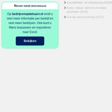
Gezondheids- en welzijnszorg
(6242)
Nieuwe versie beschikbaar
Kunst, cultuur, sport en recreatie-
activiteiten
(3176)
Op
bedrijvenopdekaart.nl
vindt u
Overige dienstverlening
(6271)
veel meer informatie per bedrijf en
veel meer bedrijven. Ook kunt u
filters toepassen en exporteren
naar Excel.
Bekijken