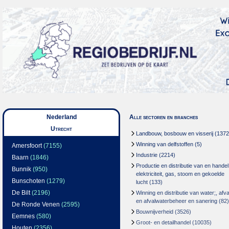
Nederland
Alle sectoren en branches
Utrecht
Landbouw, bosbouw en visserij
(1372
Winning van delfstoffen
(5)
Amersfoort
(7155)
Industrie
(2214)
Baarn
(1846)
Productie en distributie van en handel
Bunnik
(950)
elektriciteit, gas, stoom en gekoelde
Bunschoten
(1279)
lucht
(133)
De Bilt
(2196)
Winning en distributie van water;, afva
en afvalwaterbeheer en sanering
(82)
De Ronde Venen
(2595)
Bouwnijverheid
(3526)
Eemnes
(580)
Groot- en detailhandel
(10035)
Houten
(2356)