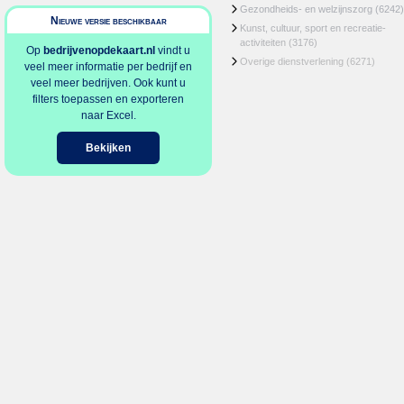
Gezondheids- en welzijnszorg
(6242)
Nieuwe versie beschikbaar
Kunst, cultuur, sport en recreatie-
activiteiten
(3176)
Op
bedrijvenopdekaart.nl
vindt u
Overige dienstverlening
(6271)
veel meer informatie per bedrijf en
veel meer bedrijven. Ook kunt u
filters toepassen en exporteren
naar Excel.
Bekijken