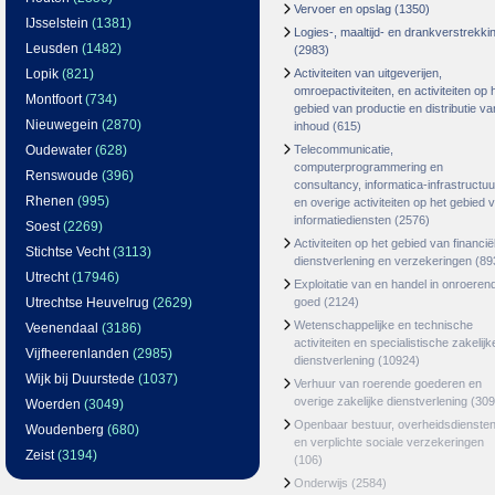
Vervoer en opslag
(1350)
IJsselstein
(1381)
Logies-, maaltijd- en drankverstrekki
Leusden
(1482)
(2983)
Lopik
(821)
Activiteiten van uitgeverijen,
omroepactiviteiten, en activiteiten op 
Montfoort
(734)
gebied van productie en distributie va
Nieuwegein
(2870)
inhoud
(615)
Oudewater
(628)
Telecommunicatie,
computerprogrammering en
Renswoude
(396)
consultancy, informatica-infrastructuu
Rhenen
(995)
en overige activiteiten op het gebied 
informatiediensten
(2576)
Soest
(2269)
Activiteiten op het gebied van financië
Stichtse Vecht
(3113)
dienstverlening en verzekeringen
(89
Utrecht
(17946)
Exploitatie van en handel in onroeren
Utrechtse Heuvelrug
(2629)
goed
(2124)
Wetenschappelijke en technische
Veenendaal
(3186)
activiteiten en specialistische zakelijk
Vijfheerenlanden
(2985)
dienstverlening
(10924)
Wijk bij Duurstede
(1037)
Verhuur van roerende goederen en
overige zakelijke dienstverlening
(309
Woerden
(3049)
Openbaar bestuur, overheidsdienste
Woudenberg
(680)
en verplichte sociale verzekeringen
Zeist
(3194)
(106)
Onderwijs
(2584)