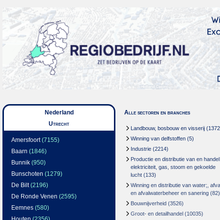
Nederland
Alle sectoren en branches
Utrecht
Landbouw, bosbouw en visserij
(1372
Winning van delfstoffen
(5)
Amersfoort
(7155)
Industrie
(2214)
Baarn
(1846)
Productie en distributie van en handel
Bunnik
(950)
elektriciteit, gas, stoom en gekoelde
Bunschoten
(1279)
lucht
(133)
De Bilt
(2196)
Winning en distributie van water;, afva
en afvalwaterbeheer en sanering
(82)
De Ronde Venen
(2595)
Bouwnijverheid
(3526)
Eemnes
(580)
Groot- en detailhandel
(10035)
Houten
(2356)