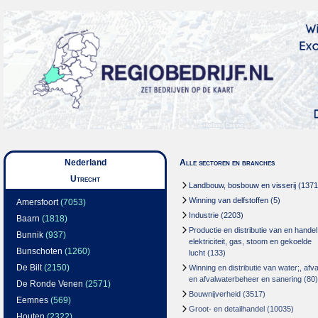
Nederland
Alle sectoren en branches
Utrecht
Landbouw, bosbouw en visserij
(1371
Winning van delfstoffen
(5)
Amersfoort
(7053)
Industrie
(2203)
Baarn
(1818)
Productie en distributie van en handel
Bunnik
(937)
elektriciteit, gas, stoom en gekoelde
Bunschoten
(1260)
lucht
(133)
De Bilt
(2150)
Winning en distributie van water;, afva
en afvalwaterbeheer en sanering
(80)
De Ronde Venen
(2571)
Bouwnijverheid
(3517)
Eemnes
(569)
Groot- en detailhandel
(10035)
Houten
(2322)