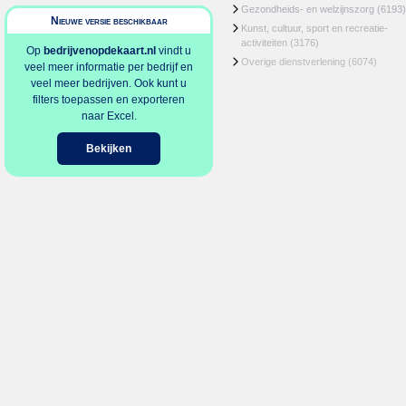
Gezondheids- en welzijnszorg
(6193)
Nieuwe versie beschikbaar
Kunst, cultuur, sport en recreatie-
activiteiten
(3176)
Op
bedrijvenopdekaart.nl
vindt u
Overige dienstverlening
(6074)
veel meer informatie per bedrijf en
veel meer bedrijven. Ook kunt u
filters toepassen en exporteren
naar Excel.
Bekijken