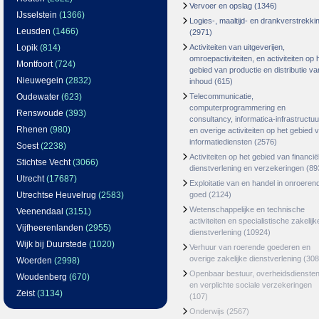
Vervoer en opslag
(1346)
IJsselstein
(1366)
Logies-, maaltijd- en drankverstrekki
Leusden
(1466)
(2971)
Lopik
(814)
Activiteiten van uitgeverijen,
omroepactiviteiten, en activiteiten op 
Montfoort
(724)
gebied van productie en distributie va
Nieuwegein
(2832)
inhoud
(615)
Oudewater
(623)
Telecommunicatie,
computerprogrammering en
Renswoude
(393)
consultancy, informatica-infrastructuu
Rhenen
(980)
en overige activiteiten op het gebied 
informatiediensten
(2576)
Soest
(2238)
Activiteiten op het gebied van financië
Stichtse Vecht
(3066)
dienstverlening en verzekeringen
(89
Utrecht
(17687)
Exploitatie van en handel in onroeren
Utrechtse Heuvelrug
(2583)
goed
(2124)
Wetenschappelijke en technische
Veenendaal
(3151)
activiteiten en specialistische zakelijk
Vijfheerenlanden
(2955)
dienstverlening
(10924)
Wijk bij Duurstede
(1020)
Verhuur van roerende goederen en
overige zakelijke dienstverlening
(308
Woerden
(2998)
Openbaar bestuur, overheidsdienste
Woudenberg
(670)
en verplichte sociale verzekeringen
Zeist
(3134)
(107)
Onderwijs
(2567)