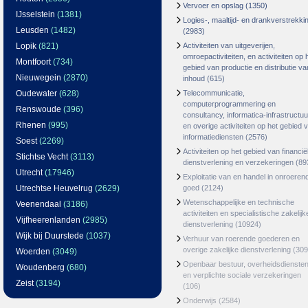
Vervoer en opslag
(1350)
IJsselstein
(1381)
Logies-, maaltijd- en drankverstrekki
Leusden
(1482)
(2983)
Lopik
(821)
Activiteiten van uitgeverijen,
omroepactiviteiten, en activiteiten op 
Montfoort
(734)
gebied van productie en distributie va
Nieuwegein
(2870)
inhoud
(615)
Oudewater
(628)
Telecommunicatie,
computerprogrammering en
Renswoude
(396)
consultancy, informatica-infrastructuu
Rhenen
(995)
en overige activiteiten op het gebied 
informatiediensten
(2576)
Soest
(2269)
Activiteiten op het gebied van financië
Stichtse Vecht
(3113)
dienstverlening en verzekeringen
(89
Utrecht
(17946)
Exploitatie van en handel in onroeren
Utrechtse Heuvelrug
(2629)
goed
(2124)
Wetenschappelijke en technische
Veenendaal
(3186)
activiteiten en specialistische zakelijk
Vijfheerenlanden
(2985)
dienstverlening
(10924)
Wijk bij Duurstede
(1037)
Verhuur van roerende goederen en
overige zakelijke dienstverlening
(309
Woerden
(3049)
Openbaar bestuur, overheidsdienste
Woudenberg
(680)
en verplichte sociale verzekeringen
Zeist
(3194)
(106)
Onderwijs
(2584)