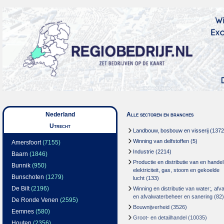
Nederland
Alle sectoren en branches
Utrecht
Landbouw, bosbouw en visserij
(1372
Winning van delfstoffen
(5)
Amersfoort
(7155)
Industrie
(2214)
Baarn
(1846)
Productie en distributie van en handel
Bunnik
(950)
elektriciteit, gas, stoom en gekoelde
Bunschoten
(1279)
lucht
(133)
De Bilt
(2196)
Winning en distributie van water;, afva
en afvalwaterbeheer en sanering
(82)
De Ronde Venen
(2595)
Bouwnijverheid
(3526)
Eemnes
(580)
Groot- en detailhandel
(10035)
Houten
(2356)