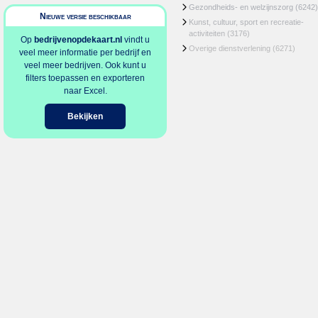
Gezondheids- en welzijnszorg
(6242)
Nieuwe versie beschikbaar
Kunst, cultuur, sport en recreatie-
activiteiten
(3176)
Op
bedrijvenopdekaart.nl
vindt u
Overige dienstverlening
(6271)
veel meer informatie per bedrijf en
veel meer bedrijven. Ook kunt u
filters toepassen en exporteren
naar Excel.
Bekijken