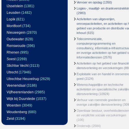
Vervoer en opslag
(1350)
IJsselstein
(1381)
Logies-, maaltijd- en drankverstrekki
Leusden
(1482)
(2983)
Lopik
(821)
Activiteiten van uitgeverijen,
omroepactiviteiten, en activiteiten op 
Montfoort
(734)
gebied van productie en distributie va
Nieuwegein
(2870)
inhoud
(615)
Oudewater
(628)
Telecommunicatie,
computerprogrammering en
Renswoude
(396)
consultancy, informatica-infrastructuu
Rhenen
(995)
en overige activiteiten op het gebied 
informatiediensten
(2576)
Soest
(2269)
Activiteiten op het gebied van financië
Stichtse Vecht
(3113)
dienstverlening en verzekeringen
(89
Utrecht
(17946)
Exploitatie van en handel in onroeren
Utrechtse Heuvelrug
(2629)
goed
(2124)
Wetenschappelijke en technische
Veenendaal
(3186)
activiteiten en specialistische zakelijk
Vijfheerenlanden
(2985)
dienstverlening
(10924)
Wijk bij Duurstede
(1037)
Verhuur van roerende goederen en
overige zakelijke dienstverlening
(309
Woerden
(3049)
Openbaar bestuur, overheidsdienste
Woudenberg
(680)
en verplichte sociale verzekeringen
Zeist
(3194)
(106)
Onderwijs
(2584)