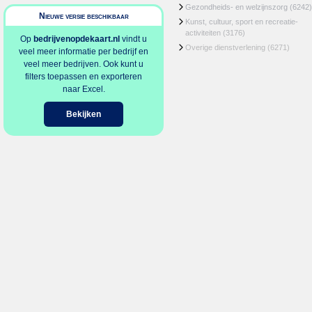
Gezondheids- en welzijnszorg
(6242)
Nieuwe versie beschikbaar
Kunst, cultuur, sport en recreatie-
activiteiten
(3176)
Op
bedrijvenopdekaart.nl
vindt u
Overige dienstverlening
(6271)
veel meer informatie per bedrijf en
veel meer bedrijven. Ook kunt u
filters toepassen en exporteren
naar Excel.
Bekijken