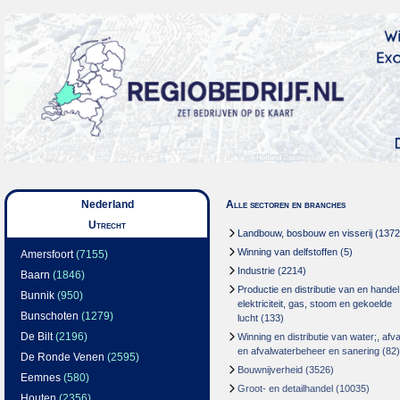
Nederland
Alle sectoren en branches
Utrecht
Landbouw, bosbouw en visserij
(1372
Winning van delfstoffen
(5)
Amersfoort
(7155)
Industrie
(2214)
Baarn
(1846)
Productie en distributie van en handel
Bunnik
(950)
elektriciteit, gas, stoom en gekoelde
Bunschoten
(1279)
lucht
(133)
De Bilt
(2196)
Winning en distributie van water;, afva
en afvalwaterbeheer en sanering
(82)
De Ronde Venen
(2595)
Bouwnijverheid
(3526)
Eemnes
(580)
Groot- en detailhandel
(10035)
Houten
(2356)