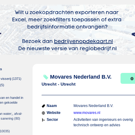
es
Movares Nederland B.V.
isserij
(1371)
Utrecht - Utrecht
(5)
 van en handel in
m en gekoelde
Naam
Movares Nederland B.V.
Website
www.movares.nl
an water;, afval-
 sanering
(80)
Sector
Activiteiten van ingenieurs en overig
technisch ontwerp en advies
10035)