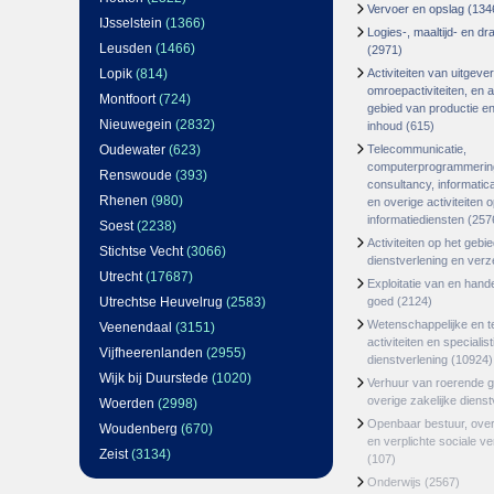
Vervoer en opslag
(134
IJsselstein
(1366)
Logies-, maaltijd- en d
Leusden
(1466)
(2971)
Lopik
(814)
Activiteiten van uitgever
omroepactiviteiten, en ac
Montfoort
(724)
gebied van productie en 
Nieuwegein
(2832)
inhoud
(615)
Oudewater
(623)
Telecommunicatie,
computerprogrammerin
Renswoude
(393)
consultancy, informatica
Rhenen
(980)
en overige activiteiten 
informatiediensten
(257
Soest
(2238)
Activiteiten op het gebi
Stichtse Vecht
(3066)
dienstverlening en ver
Utrecht
(17687)
Exploitatie van en hand
Utrechtse Heuvelrug
(2583)
goed
(2124)
Wetenschappelijke en t
Veenendaal
(3151)
activiteiten en specialis
Vijfheerenlanden
(2955)
dienstverlening
(10924)
Wijk bij Duurstede
(1020)
Verhuur van roerende 
overige zakelijke dienst
Woerden
(2998)
Openbaar bestuur, ove
Woudenberg
(670)
en verplichte sociale v
Zeist
(3134)
(107)
Onderwijs
(2567)