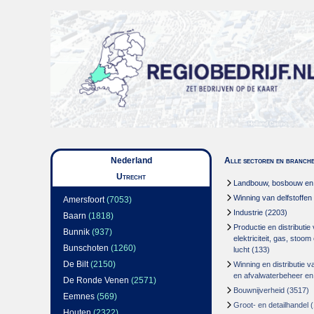
Nederland
Alle sectoren en branch
Utrecht
Landbouw, bosbouw en v
Winning van delfstoffen
Amersfoort
(7053)
Industrie
(2203)
Baarn
(1818)
Productie en distributie
Bunnik
(937)
elektriciteit, gas, stoo
Bunschoten
(1260)
lucht
(133)
De Bilt
(2150)
Winning en distributie v
en afvalwaterbeheer en
De Ronde Venen
(2571)
Bouwnijverheid
(3517)
Eemnes
(569)
Groot- en detailhandel
(
Houten
(2322)