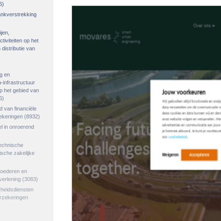
6)
rankverstrekking
ijen,
tiviteiten op het
distributie van
g en
-infrastructuur
op het gebied van
6)
ed van financiële
zekeringen
(8932)
el in onroerend
echnische
tische zakelijke
goederen en
verlening
(3083)
rheidsdiensten
erzekeringen