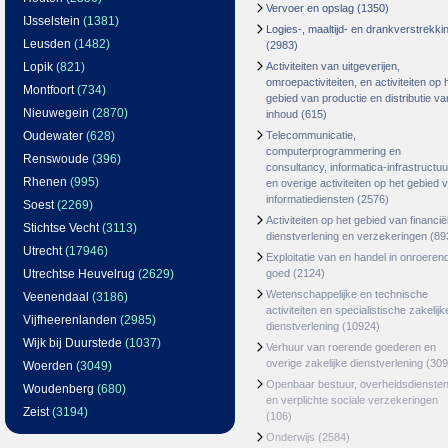
Vervoer en opslag
(1350)
IJsselstein
(1381)
Logies-, maaltijd- en drankverstrekki
Leusden
(1482)
(2983)
Lopik
(821)
Activiteiten van uitgeverijen,
omroepactiviteiten, en activiteiten op 
Montfoort
(734)
gebied van productie en distributie va
Nieuwegein
(2870)
inhoud
(615)
Oudewater
(628)
Telecommunicatie,
computerprogrammering en
Renswoude
(396)
consultancy, informatica-infrastructuu
Rhenen
(995)
en overige activiteiten op het gebied 
informatiediensten
(2576)
Soest
(2269)
Activiteiten op het gebied van financië
Stichtse Vecht
(3113)
dienstverlening en verzekeringen
(89
Utrecht
(17946)
Exploitatie van en handel in onroeren
Utrechtse Heuvelrug
(2629)
goed
(2124)
Wetenschappelijke en technische
Veenendaal
(3186)
activiteiten en specialistische zakelijk
Vijfheerenlanden
(2985)
dienstverlening
(10924)
Wijk bij Duurstede
(1037)
Verhuur van roerende goederen en
overige zakelijke dienstverlening
(309
Woerden
(3049)
Openbaar bestuur, overheidsdienste
Woudenberg
(680)
en verplichte sociale verzekeringen
Zeist
(3194)
(106)
Onderwijs
(2584)