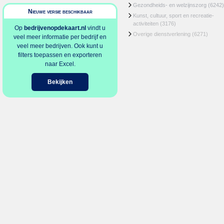
Gezondheids- en welzijnszorg
(6242)
Nieuwe versie beschikbaar
Kunst, cultuur, sport en recreatie-
activiteiten
(3176)
Op
bedrijvenopdekaart.nl
vindt u
Overige dienstverlening
(6271)
veel meer informatie per bedrijf en
veel meer bedrijven. Ook kunt u
filters toepassen en exporteren
naar Excel.
Bekijken