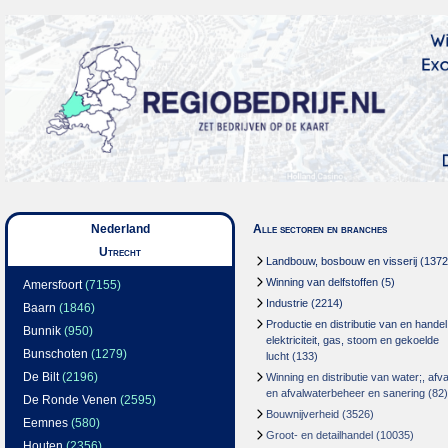
Nederland
Alle sectoren en branches
Utrecht
Landbouw, bosbouw en visserij
(1372
Winning van delfstoffen
(5)
Amersfoort
(7155)
Industrie
(2214)
Baarn
(1846)
Productie en distributie van en handel
Bunnik
(950)
elektriciteit, gas, stoom en gekoelde
Bunschoten
(1279)
lucht
(133)
De Bilt
(2196)
Winning en distributie van water;, afva
en afvalwaterbeheer en sanering
(82)
De Ronde Venen
(2595)
Bouwnijverheid
(3526)
Eemnes
(580)
Groot- en detailhandel
(10035)
Houten
(2356)