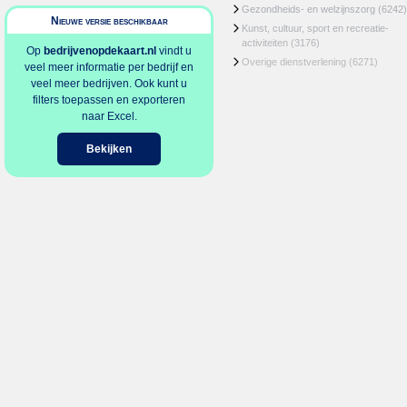
Gezondheids- en welzijnszorg
(6242)
Nieuwe versie beschikbaar
Kunst, cultuur, sport en recreatie-
activiteiten
(3176)
Op
bedrijvenopdekaart.nl
vindt u
Overige dienstverlening
(6271)
veel meer informatie per bedrijf en
veel meer bedrijven. Ook kunt u
filters toepassen en exporteren
naar Excel.
Bekijken