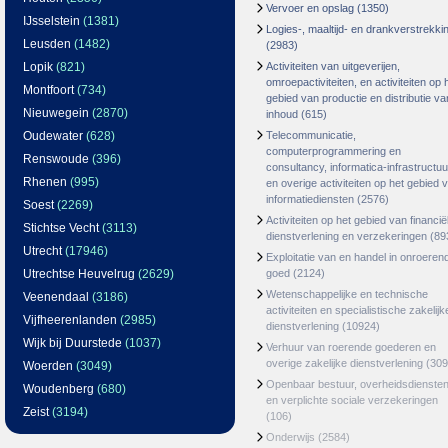
Vervoer en opslag
(1350)
IJsselstein
(1381)
Logies-, maaltijd- en drankverstrekki
Leusden
(1482)
(2983)
Lopik
(821)
Activiteiten van uitgeverijen,
omroepactiviteiten, en activiteiten op 
Montfoort
(734)
gebied van productie en distributie va
Nieuwegein
(2870)
inhoud
(615)
Oudewater
(628)
Telecommunicatie,
computerprogrammering en
Renswoude
(396)
consultancy, informatica-infrastructuu
Rhenen
(995)
en overige activiteiten op het gebied 
informatiediensten
(2576)
Soest
(2269)
Activiteiten op het gebied van financië
Stichtse Vecht
(3113)
dienstverlening en verzekeringen
(89
Utrecht
(17946)
Exploitatie van en handel in onroeren
Utrechtse Heuvelrug
(2629)
goed
(2124)
Wetenschappelijke en technische
Veenendaal
(3186)
activiteiten en specialistische zakelijk
Vijfheerenlanden
(2985)
dienstverlening
(10924)
Wijk bij Duurstede
(1037)
Verhuur van roerende goederen en
overige zakelijke dienstverlening
(309
Woerden
(3049)
Openbaar bestuur, overheidsdienste
Woudenberg
(680)
en verplichte sociale verzekeringen
Zeist
(3194)
(106)
Onderwijs
(2584)