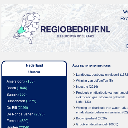
Nederland
Alle sectoren en branches
Utrecht
Landbouw, bosbouw en visserij
(1372
Winning van delfstoffen
(5)
Amersfoort
(7155)
Industrie
(2214)
Baarn
(1846)
Productie en distributie van en handel
Bunnik
(950)
elektriciteit, gas, stoom en gekoelde
Bunschoten
(1279)
lucht
(133)
De Bilt
(2196)
Winning en distributie van water;, afva
en afvalwaterbeheer en sanering
(82)
De Ronde Venen
(2595)
Bouwnijverheid
(3526)
Eemnes
(580)
Groot- en detailhandel
(10035)
Houten
(2356)