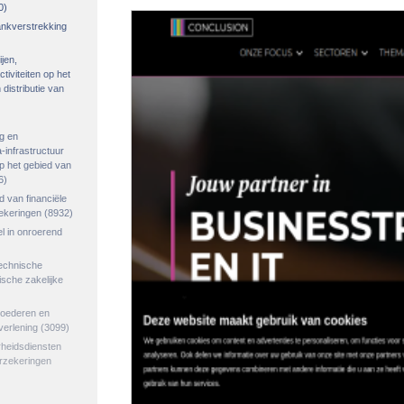
0)
rankverstrekking
ijen,
tiviteiten op het
distributie van
g en
-infrastructuur
op het gebied van
6)
ed van financiële
zekeringen
(8932)
el in onroerend
echnische
tische zakelijke
goederen en
verlening
(3099)
rheidsdiensten
erzekeringen