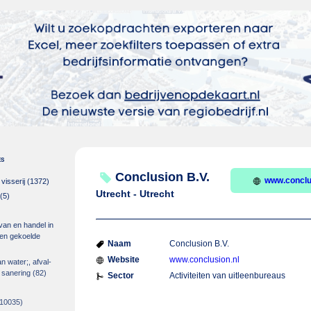
es
Conclusion B.V.
www.conclu
isserij
(1372)
Utrecht - Utrecht
(5)
 van en handel in
m en gekoelde
Naam
Conclusion B.V.
Website
www.conclusion.nl
an water;, afval-
 sanering
(82)
Sector
Activiteiten van uitleenbureaus
10035)