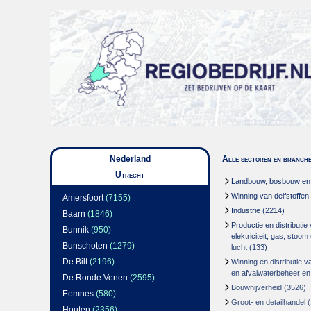
Nederland
Alle sectoren en branch
Utrecht
Landbouw, bosbouw en v
Winning van delfstoffen
Amersfoort
(7155)
Industrie
(2214)
Baarn
(1846)
Productie en distributie
Bunnik
(950)
elektriciteit, gas, stoo
Bunschoten
(1279)
lucht
(133)
De Bilt
(2196)
Winning en distributie v
en afvalwaterbeheer en
De Ronde Venen
(2595)
Bouwnijverheid
(3526)
Eemnes
(580)
Groot- en detailhandel
(
Houten
(2356)