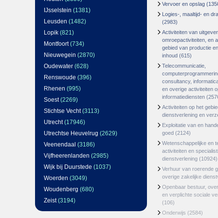
Vervoer en opslag
(135
IJsselstein
(1381)
Logies-, maaltijd- en d
Leusden
(1482)
(2983)
Lopik
(821)
Activiteiten van uitgever
omroepactiviteiten, en ac
Montfoort
(734)
gebied van productie en 
Nieuwegein
(2870)
inhoud
(615)
Oudewater
(628)
Telecommunicatie,
computerprogrammerin
Renswoude
(396)
consultancy, informatica
Rhenen
(995)
en overige activiteiten 
informatiediensten
(257
Soest
(2269)
Activiteiten op het gebi
Stichtse Vecht
(3113)
dienstverlening en ver
Utrecht
(17946)
Exploitatie van en hand
Utrechtse Heuvelrug
(2629)
goed
(2124)
Wetenschappelijke en t
Veenendaal
(3186)
activiteiten en specialis
Vijfheerenlanden
(2985)
dienstverlening
(10924)
Wijk bij Duurstede
(1037)
Verhuur van roerende 
overige zakelijke dienst
Woerden
(3049)
Openbaar bestuur, ove
Woudenberg
(680)
en verplichte sociale v
Zeist
(3194)
(106)
Onderwijs
(2584)