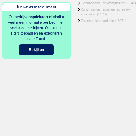
Gezondheids- en welzijnszorg
(6242)
Nieuwe versie beschikbaar
Kunst, cultuur, sport en recreatie-
activiteiten
(3176)
Op
bedrijvenopdekaart.nl
vindt u
Overige dienstverlening
(6271)
veel meer informatie per bedrijf en
veel meer bedrijven. Ook kunt u
filters toepassen en exporteren
naar Excel.
Bekijken