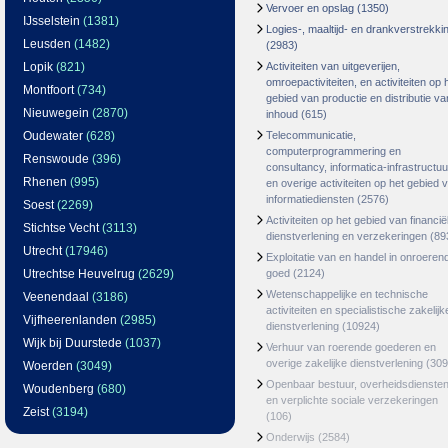
Vervoer en opslag
(1350)
IJsselstein
(1381)
Logies-, maaltijd- en drankverstrekki
Leusden
(1482)
(2983)
Lopik
(821)
Activiteiten van uitgeverijen,
omroepactiviteiten, en activiteiten op 
Montfoort
(734)
gebied van productie en distributie va
Nieuwegein
(2870)
inhoud
(615)
Oudewater
(628)
Telecommunicatie,
computerprogrammering en
Renswoude
(396)
consultancy, informatica-infrastructuu
Rhenen
(995)
en overige activiteiten op het gebied 
informatiediensten
(2576)
Soest
(2269)
Activiteiten op het gebied van financië
Stichtse Vecht
(3113)
dienstverlening en verzekeringen
(89
Utrecht
(17946)
Exploitatie van en handel in onroeren
Utrechtse Heuvelrug
(2629)
goed
(2124)
Wetenschappelijke en technische
Veenendaal
(3186)
activiteiten en specialistische zakelijk
Vijfheerenlanden
(2985)
dienstverlening
(10924)
Wijk bij Duurstede
(1037)
Verhuur van roerende goederen en
overige zakelijke dienstverlening
(309
Woerden
(3049)
Openbaar bestuur, overheidsdienste
Woudenberg
(680)
en verplichte sociale verzekeringen
Zeist
(3194)
(106)
Onderwijs
(2584)