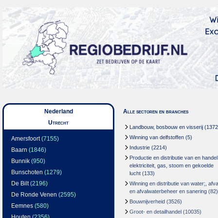
Nederland
Alle sectoren en branches
Utrecht
Landbouw, bosbouw en visserij
(1372
Winning van delfstoffen
(5)
Amersfoort
(7155)
Industrie
(2214)
Baarn
(1846)
Productie en distributie van en handel
Bunnik
(950)
elektriciteit, gas, stoom en gekoelde
Bunschoten
(1279)
lucht
(133)
De Bilt
(2196)
Winning en distributie van water;, afva
en afvalwaterbeheer en sanering
(82)
De Ronde Venen
(2595)
Bouwnijverheid
(3526)
Eemnes
(580)
Groot- en detailhandel
(10035)
Houten
(2356)