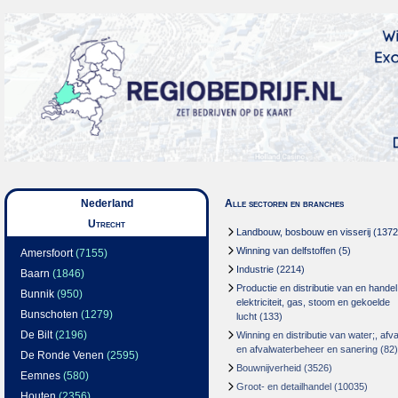
Nederland
Alle sectoren en branches
Utrecht
Landbouw, bosbouw en visserij
(1372
Winning van delfstoffen
(5)
Amersfoort
(7155)
Industrie
(2214)
Baarn
(1846)
Productie en distributie van en handel
Bunnik
(950)
elektriciteit, gas, stoom en gekoelde
Bunschoten
(1279)
lucht
(133)
De Bilt
(2196)
Winning en distributie van water;, afva
en afvalwaterbeheer en sanering
(82)
De Ronde Venen
(2595)
Bouwnijverheid
(3526)
Eemnes
(580)
Groot- en detailhandel
(10035)
Houten
(2356)