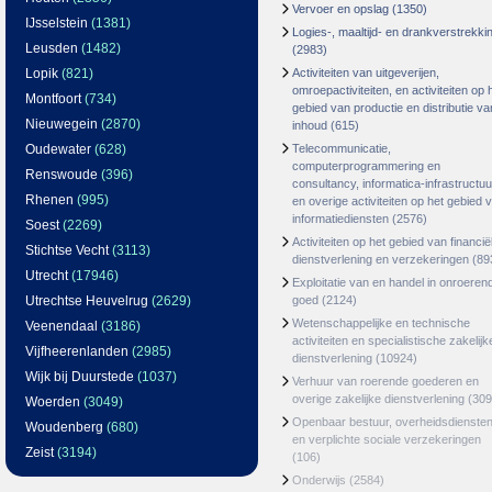
Vervoer en opslag
(1350)
IJsselstein
(1381)
Logies-, maaltijd- en drankverstrekki
Leusden
(1482)
(2983)
Lopik
(821)
Activiteiten van uitgeverijen,
omroepactiviteiten, en activiteiten op 
Montfoort
(734)
gebied van productie en distributie va
Nieuwegein
(2870)
inhoud
(615)
Oudewater
(628)
Telecommunicatie,
computerprogrammering en
Renswoude
(396)
consultancy, informatica-infrastructuu
Rhenen
(995)
en overige activiteiten op het gebied 
informatiediensten
(2576)
Soest
(2269)
Activiteiten op het gebied van financië
Stichtse Vecht
(3113)
dienstverlening en verzekeringen
(89
Utrecht
(17946)
Exploitatie van en handel in onroeren
Utrechtse Heuvelrug
(2629)
goed
(2124)
Wetenschappelijke en technische
Veenendaal
(3186)
activiteiten en specialistische zakelijk
Vijfheerenlanden
(2985)
dienstverlening
(10924)
Wijk bij Duurstede
(1037)
Verhuur van roerende goederen en
overige zakelijke dienstverlening
(309
Woerden
(3049)
Openbaar bestuur, overheidsdienste
Woudenberg
(680)
en verplichte sociale verzekeringen
Zeist
(3194)
(106)
Onderwijs
(2584)