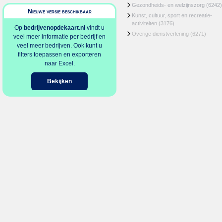
Gezondheids- en welzijnszorg
(6242)
Nieuwe versie beschikbaar
Kunst, cultuur, sport en recreatie-
activiteiten
(3176)
Op
bedrijvenopdekaart.nl
vindt u
Overige dienstverlening
(6271)
veel meer informatie per bedrijf en
veel meer bedrijven. Ook kunt u
filters toepassen en exporteren
naar Excel.
Bekijken