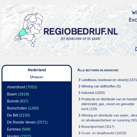
Nederland
Alle sectoren en branches
Utrecht
Landbouw, bosbouw en visserij
(1371
Winning van delfstoffen
(5)
Amersfoort
(7053)
Industrie
(2203)
Baarn
(1818)
Productie en distributie van en handel
Bunnik
(937)
elektriciteit, gas, stoom en gekoelde
Bunschoten
(1260)
lucht
(133)
De Bilt
(2150)
Winning en distributie van water;, afva
en afvalwaterbeheer en sanering
(80)
De Ronde Venen
(2571)
Bouwnijverheid
(3517)
Eemnes
(569)
Groot- en detailhandel
(10035)
Houten
(2322)