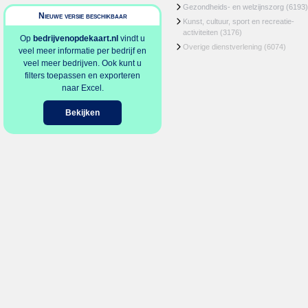
Gezondheids- en welzijnszorg
(6193)
Nieuwe versie beschikbaar
Kunst, cultuur, sport en recreatie-
activiteiten
(3176)
Op
bedrijvenopdekaart.nl
vindt u
Overige dienstverlening
(6074)
veel meer informatie per bedrijf en
veel meer bedrijven. Ook kunt u
filters toepassen en exporteren
naar Excel.
Bekijken