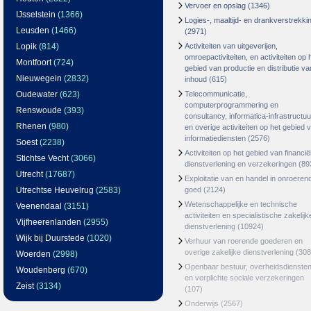
Vervoer en opslag
(1346)
IJsselstein
(1366)
Logies-, maaltijd- en drankverstrekki
Leusden
(1466)
(2971)
Lopik
(814)
Activiteiten van uitgeverijen,
omroepactiviteiten, en activiteiten op 
Montfoort
(724)
gebied van productie en distributie va
Nieuwegein
(2832)
inhoud
(615)
Oudewater
(623)
Telecommunicatie,
computerprogrammering en
Renswoude
(393)
consultancy, informatica-infrastructuu
Rhenen
(980)
en overige activiteiten op het gebied 
informatiediensten
(2576)
Soest
(2238)
Activiteiten op het gebied van financië
Stichtse Vecht
(3066)
dienstverlening en verzekeringen
(89
Utrecht
(17687)
Exploitatie van en handel in onroeren
Utrechtse Heuvelrug
(2583)
goed
(2124)
Wetenschappelijke en technische
Veenendaal
(3151)
activiteiten en specialistische zakelijk
Vijfheerenlanden
(2955)
dienstverlening
(10924)
Wijk bij Duurstede
(1020)
Verhuur van roerende goederen en
overige zakelijke dienstverlening
(308
Woerden
(2998)
Openbaar bestuur, overheidsdienste
Woudenberg
(670)
en verplichte sociale verzekeringen
Zeist
(3134)
(107)
Onderwijs
(2567)