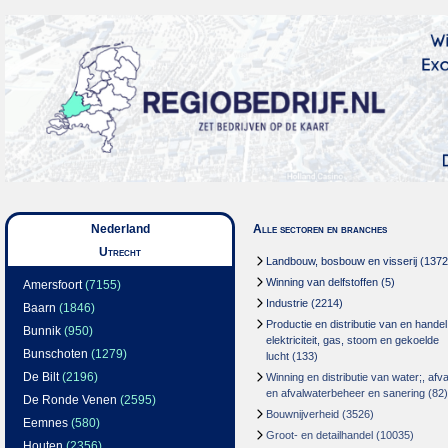
Nederland
Alle sectoren en branches
Utrecht
Landbouw, bosbouw en visserij
(1372
Winning van delfstoffen
(5)
Amersfoort
(7155)
Industrie
(2214)
Baarn
(1846)
Productie en distributie van en handel
Bunnik
(950)
elektriciteit, gas, stoom en gekoelde
Bunschoten
(1279)
lucht
(133)
De Bilt
(2196)
Winning en distributie van water;, afva
en afvalwaterbeheer en sanering
(82)
De Ronde Venen
(2595)
Bouwnijverheid
(3526)
Eemnes
(580)
Groot- en detailhandel
(10035)
Houten
(2356)