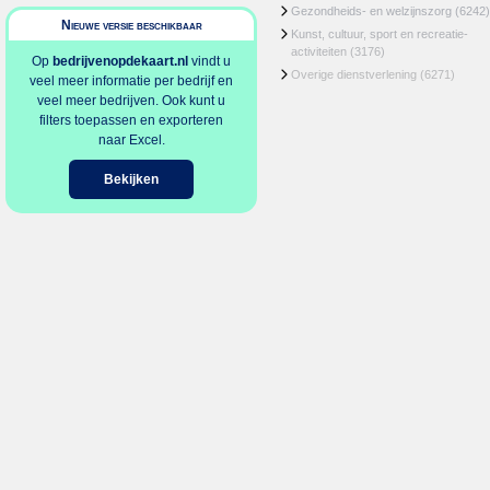
Gezondheids- en welzijnszorg
(6242)
Nieuwe versie beschikbaar
Kunst, cultuur, sport en recreatie-
activiteiten
(3176)
Op
bedrijvenopdekaart.nl
vindt u
Overige dienstverlening
(6271)
veel meer informatie per bedrijf en
veel meer bedrijven. Ook kunt u
filters toepassen en exporteren
naar Excel.
Bekijken