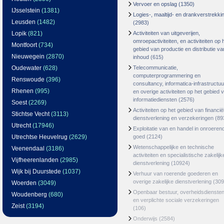
Vervoer en opslag
(1350)
IJsselstein
(1381)
Logies-, maaltijd- en drankverstrekki
Leusden
(1482)
(2983)
Lopik
(821)
Activiteiten van uitgeverijen,
omroepactiviteiten, en activiteiten op 
Montfoort
(734)
gebied van productie en distributie va
Nieuwegein
(2870)
inhoud
(615)
Oudewater
(628)
Telecommunicatie,
computerprogrammering en
Renswoude
(396)
consultancy, informatica-infrastructuu
Rhenen
(995)
en overige activiteiten op het gebied 
informatiediensten
(2576)
Soest
(2269)
Activiteiten op het gebied van financië
Stichtse Vecht
(3113)
dienstverlening en verzekeringen
(89
Utrecht
(17946)
Exploitatie van en handel in onroeren
Utrechtse Heuvelrug
(2629)
goed
(2124)
Wetenschappelijke en technische
Veenendaal
(3186)
activiteiten en specialistische zakelijk
Vijfheerenlanden
(2985)
dienstverlening
(10924)
Wijk bij Duurstede
(1037)
Verhuur van roerende goederen en
overige zakelijke dienstverlening
(309
Woerden
(3049)
Openbaar bestuur, overheidsdienste
Woudenberg
(680)
en verplichte sociale verzekeringen
Zeist
(3194)
(106)
Onderwijs
(2584)