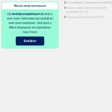
Gezondheids- en welzijnszorg
(6242)
Nieuwe versie beschikbaar
Kunst, cultuur, sport en recreatie-
activiteiten
(3176)
Op
bedrijvenopdekaart.nl
vindt u
Overige dienstverlening
(6271)
veel meer informatie per bedrijf en
veel meer bedrijven. Ook kunt u
filters toepassen en exporteren
naar Excel.
Bekijken