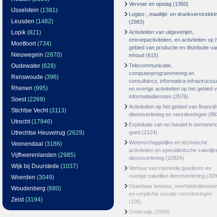
Vervoer en opslag
(1350)
IJsselstein
(1381)
Logies-, maaltijd- en drankverstrekki
Leusden
(1482)
(2983)
Lopik
(821)
Activiteiten van uitgeverijen,
omroepactiviteiten, en activiteiten op 
Montfoort
(734)
gebied van productie en distributie va
Nieuwegein
(2870)
inhoud
(615)
Oudewater
(628)
Telecommunicatie,
computerprogrammering en
Renswoude
(396)
consultancy, informatica-infrastructuu
Rhenen
(995)
en overige activiteiten op het gebied 
informatiediensten
(2576)
Soest
(2269)
Activiteiten op het gebied van financië
Stichtse Vecht
(3113)
dienstverlening en verzekeringen
(89
Utrecht
(17946)
Exploitatie van en handel in onroeren
Utrechtse Heuvelrug
(2629)
goed
(2124)
Wetenschappelijke en technische
Veenendaal
(3186)
activiteiten en specialistische zakelijk
Vijfheerenlanden
(2985)
dienstverlening
(10924)
Wijk bij Duurstede
(1037)
Verhuur van roerende goederen en
overige zakelijke dienstverlening
(309
Woerden
(3049)
Openbaar bestuur, overheidsdienste
Woudenberg
(680)
en verplichte sociale verzekeringen
Zeist
(3194)
(106)
Onderwijs
(2584)