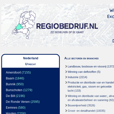
Nederland
Alle sectoren en branches
Utrecht
Landbouw, bosbouw en visserij
(1372
Winning van delfstoffen
(5)
Amersfoort
(7155)
Industrie
(2214)
Baarn
(1846)
Productie en distributie van en handel
Bunnik
(950)
elektriciteit, gas, stoom en gekoelde
Bunschoten
(1279)
lucht
(133)
De Bilt
(2196)
Winning en distributie van water;, afva
en afvalwaterbeheer en sanering
(82)
De Ronde Venen
(2595)
Bouwnijverheid
(3526)
Eemnes
(580)
Groot- en detailhandel
(10035)
Houten
(2356)