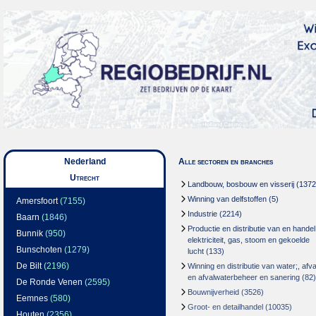
Nederland
Alle sectoren en branches
Utrecht
Landbouw, bosbouw en visserij
(1372
Winning van delfstoffen
(5)
Amersfoort
(7155)
Industrie
(2214)
Baarn
(1846)
Productie en distributie van en handel
Bunnik
(950)
elektriciteit, gas, stoom en gekoelde
Bunschoten
(1279)
lucht
(133)
De Bilt
(2196)
Winning en distributie van water;, afva
en afvalwaterbeheer en sanering
(82)
De Ronde Venen
(2595)
Bouwnijverheid
(3526)
Eemnes
(580)
Groot- en detailhandel
(10035)
Houten
(2356)