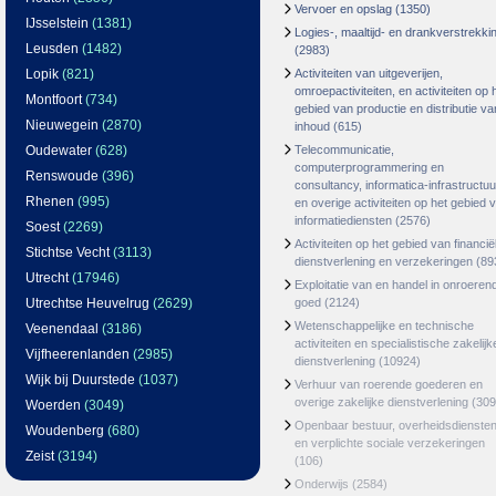
Vervoer en opslag
(1350)
IJsselstein
(1381)
Logies-, maaltijd- en drankverstrekki
Leusden
(1482)
(2983)
Lopik
(821)
Activiteiten van uitgeverijen,
omroepactiviteiten, en activiteiten op 
Montfoort
(734)
gebied van productie en distributie va
Nieuwegein
(2870)
inhoud
(615)
Oudewater
(628)
Telecommunicatie,
computerprogrammering en
Renswoude
(396)
consultancy, informatica-infrastructuu
Rhenen
(995)
en overige activiteiten op het gebied 
informatiediensten
(2576)
Soest
(2269)
Activiteiten op het gebied van financië
Stichtse Vecht
(3113)
dienstverlening en verzekeringen
(89
Utrecht
(17946)
Exploitatie van en handel in onroeren
Utrechtse Heuvelrug
(2629)
goed
(2124)
Wetenschappelijke en technische
Veenendaal
(3186)
activiteiten en specialistische zakelijk
Vijfheerenlanden
(2985)
dienstverlening
(10924)
Wijk bij Duurstede
(1037)
Verhuur van roerende goederen en
overige zakelijke dienstverlening
(309
Woerden
(3049)
Openbaar bestuur, overheidsdienste
Woudenberg
(680)
en verplichte sociale verzekeringen
Zeist
(3194)
(106)
Onderwijs
(2584)