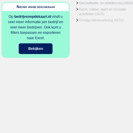
Gezondheids- en welzijnszorg
(6242)
Nieuwe versie beschikbaar
Kunst, cultuur, sport en recreatie-
activiteiten
(3176)
Op
bedrijvenopdekaart.nl
vindt u
Overige dienstverlening
(6271)
veel meer informatie per bedrijf en
veel meer bedrijven. Ook kunt u
filters toepassen en exporteren
naar Excel.
Bekijken