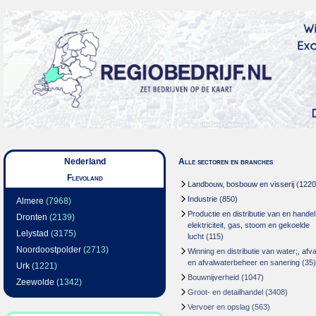
Nederland
Alle sectoren en branches
Flevoland
Landbouw, bosbouw en visserij
(1220
Industrie
(850)
Almere
(7968)
Productie en distributie van en handel
Dronten
(2139)
elektriciteit, gas, stoom en gekoelde
Lelystad
(3175)
lucht
(115)
Noordoostpolder
(2713)
Winning en distributie van water;, afva
en afvalwaterbeheer en sanering
(35)
Urk
(1221)
Bouwnijverheid
(1047)
Zeewolde
(1342)
Groot- en detailhandel
(3408)
Vervoer en opslag
(563)