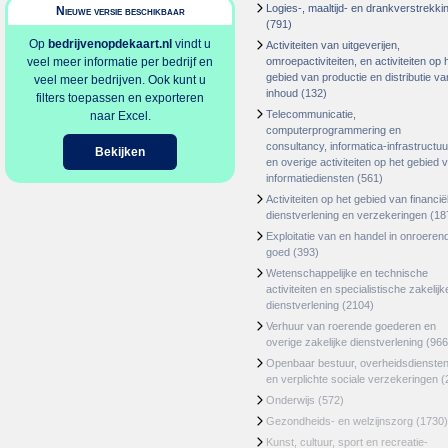
Logies-, maaltijd- en drankverstrekki
Nieuwe versie beschikbaar
(791)
Op
bedrijvenopdekaart.nl
vindt u
Activiteiten van uitgeverijen,
veel meer informatie per bedrijf en
omroepactiviteiten, en activiteiten op 
gebied van productie en distributie va
veel meer bedrijven. Ook kunt u
inhoud
(132)
filters toepassen en exporteren
Telecommunicatie,
naar Excel.
computerprogrammering en
consultancy, informatica-infrastructuu
Bekijken
en overige activiteiten op het gebied 
informatiediensten
(561)
Activiteiten op het gebied van financië
dienstverlening en verzekeringen
(18
Exploitatie van en handel in onroeren
goed
(393)
Wetenschappelijke en technische
activiteiten en specialistische zakelijk
dienstverlening
(2104)
Verhuur van roerende goederen en
overige zakelijke dienstverlening
(966
Openbaar bestuur, overheidsdienste
en verplichte sociale verzekeringen
(
Onderwijs
(572)
Gezondheids- en welzijnszorg
(1730)
Kunst, cultuur, sport en recreatie-