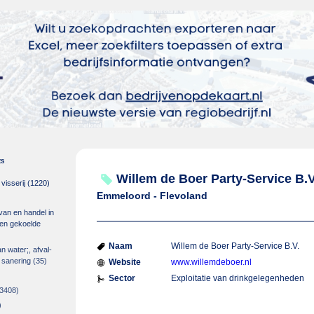
es
Willem de Boer Party-Service B.V
isserij
(1220)
Emmeloord - Flevoland
 van en handel in
m en gekoelde
Naam
Willem de Boer Party-Service B.V.
an water;, afval-
 sanering
(35)
Website
www.willemdeboer.nl
Sector
Exploitatie van drinkgelegenheden
3408)
)