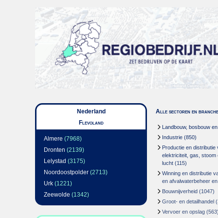
Nederland
Alle sectoren en branch
Flevoland
Landbouw, bosbouw en v
Industrie
(850)
Almere
(7968)
Productie en distributie
Dronten
(2139)
elektriciteit, gas, stoo
Lelystad
(3175)
lucht
(115)
Noordoostpolder
(2713)
Winning en distributie v
en afvalwaterbeheer en
Urk
(1221)
Bouwnijverheid
(1047)
Zeewolde
(1342)
Groot- en detailhandel
(
Vervoer en opslag
(563