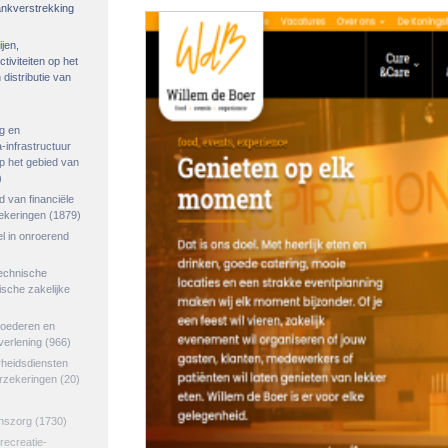
rankverstrekking
ijen,
tiviteiten op het
distributie van
g en
-infrastructuur
op het gebied van
)
ed van financiële
zekeringen
(1879)
el in onroerend
echnische
tische zakelijke
goederen en
verlening
(966)
rheidsdiensten
erzekeringen
(20)
jnszorg
(1730)
 recreatie-