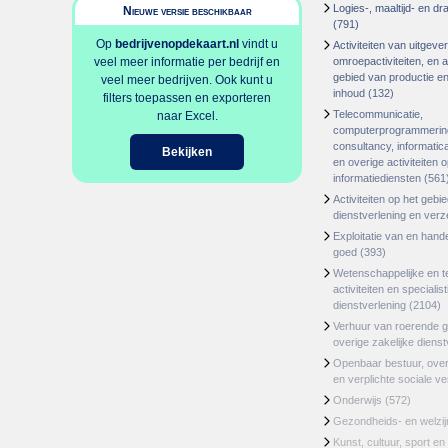
Logies-, maaltijd- en d
Nieuwe versie beschikbaar
(791)
Op
bedrijvenopdekaart.nl
vindt u
Activiteiten van uitgever
veel meer informatie per bedrijf en
omroepactiviteiten, en ac
gebied van productie en 
veel meer bedrijven. Ook kunt u
inhoud
(132)
filters toepassen en exporteren
Telecommunicatie,
naar Excel.
computerprogrammerin
consultancy, informatica
Bekijken
en overige activiteiten 
informatiediensten
(561
Activiteiten op het gebi
dienstverlening en ver
Exploitatie van en hand
goed
(393)
Wetenschappelijke en t
activiteiten en specialis
dienstverlening
(2104)
Verhuur van roerende 
overige zakelijke dienst
Openbaar bestuur, ove
en verplichte sociale v
Onderwijs
(572)
Gezondheids- en welzi
Kunst, cultuur, sport en