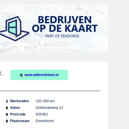
.
www.willemdeboer.nl
Werkenden
100-499 wn.
Adres
Distributieweg 12
Postcode
8304BJ
Plaatsnaam
Emmeloord