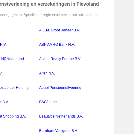
ienstverlening en verzekeringen in Flevoland
weergegeven. Specificeer regio en/of sector om ook kleinere
A.G.M. Groot Beheer B.V.
N.V.
ABN AMRO Bank N.V.
drijf Nederland
Acqua Realty Europe B.V.
V.
Alfen N.V.
stpolder Holding
Appel Pensioenuitvoering
r B.V.
BAGfinance
et Shopping B.V.
Beautyge Netherlands B.V.
Bernhard Vastgoed B.V.