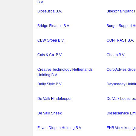
B.V.
Bioseutica B.V.
BlockchainBanc H
Bridge Finance B.V.
Burger Support Ho
CBW Groep B.V.
CONTRAST B.V.
Cats & Co. B.V.
Cheap B.V.
Creative Technology Netherlands
Curo Advies Groe
Holding B.V.
Daily Style B.V.
Dayseaday Holdin
De Valk Hindeloopen
De Valk Loosdrec
De Valk Sneek
Dieselservice Em
E. van Diepen Holding B.V.
EHB Verzekeringe