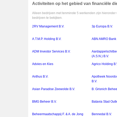
Activiteiten op het gebied van financiële d
Alleen bedrijven met tenminste 5 werkenden zijn hieronder 
bedrijven te bekijken.
2RV Management B.V.
3p Europa B.V.
A.T.M.P. Holding B.V.
ABN AMRO Bank 
ADM Investor Services B.V.
Aardappelschilbe
(A.S.N.) B.V.
Advies en Kies
Agrico Holding B.
Anthus B.V.
Apotheek Noordoo
B.V.
Asian Paradise Zeewolde B.V.
B. Grisnich Behee
BMG Beheer B.V.
Batavia Stad Outl
Beheermaatschappij F. & A. de Jong
Bennedal B.V.