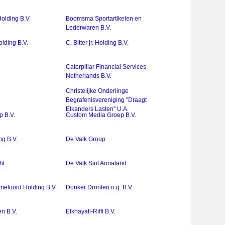
olding B.V.
Boomsma Sportartikelen en
Lederwaren B.V.
lding B.V.
C. Bitter jr. Holding B.V.
Caterpillar Financial Services
Netherlands B.V.
Christelijke Onderlinge
Begrafenisvereniging "Draagt
Elkanders Lasten" U.A.
p B.V.
Custom Media Groep B.V.
g B.V.
De Valk Group
ht
De Valk Sint Annaland
meloord Holding B.V.
Donker Dronten o.g. B.V.
n B.V.
Elkhayati-Riffi B.V.