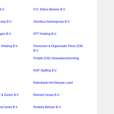
B.V.
O.K. Ellens Beheer B.V.
oep B.V.
Omnibus Adviesgroep B.V.
gen B.V.
PFT Holding B.V.
 Holding B.V.
Personeel & Organisatie Flevo ZON
B.V.
Profyto-DSD Gewasbescherming
RGF Staffing B.V.
e
Rabobank Het Nieuwe Land
r & Zonen B.V.
Reimert Groep B.V.
end Goed B.V.
Rodeka Beheer B.V.