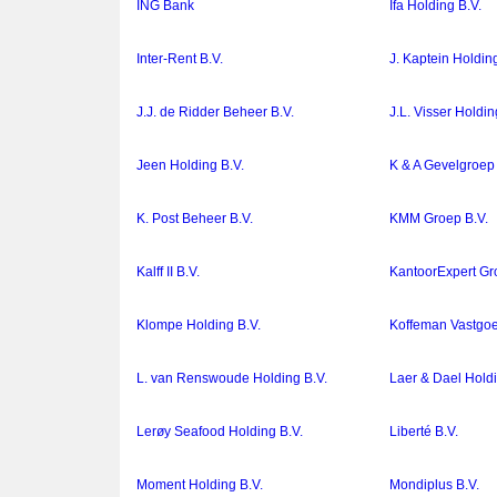
ING Bank
Ifa Holding B.V.
Inter-Rent B.V.
J. Kaptein Holdin
J.J. de Ridder Beheer B.V.
J.L. Visser Holdin
Jeen Holding B.V.
K & A Gevelgroep 
K. Post Beheer B.V.
KMM Groep B.V.
Kalff II B.V.
KantoorExpert Gr
Klompe Holding B.V.
Koffeman Vastgoe
L. van Renswoude Holding B.V.
Laer & Dael Holdi
Lerøy Seafood Holding B.V.
Liberté B.V.
Moment Holding B.V.
Mondiplus B.V.