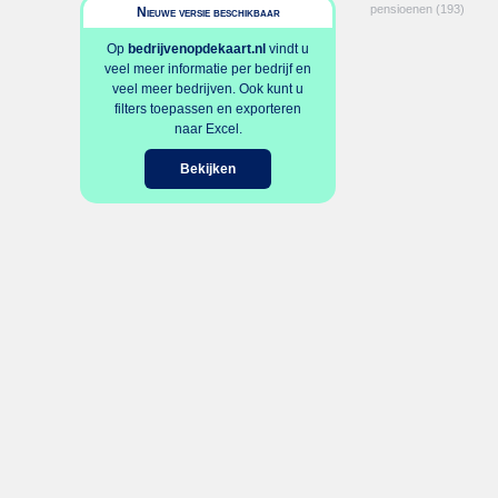
pensioenen
(193)
Nieuwe versie beschikbaar
Op
bedrijvenopdekaart.nl
vindt u
veel meer informatie per bedrijf en
veel meer bedrijven. Ook kunt u
filters toepassen en exporteren
naar Excel.
Bekijken