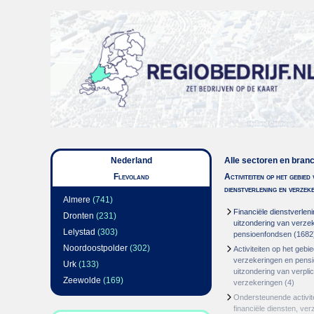
Nederland
Alle sectoren en bran
Flevoland
Activiteiten op het gebied 
dienstverlening en verzek
Almere
(741)
Financiële dienstverlen
Dronten
(231)
uitzondering van verze
Lelystad
(303)
pensioenfondsen
(1682
Noordoostpolder
(302)
Activiteiten op het gebi
verzekeringen en pens
Urk
(133)
uitzondering van verplic
Zeewolde
(169)
verzekeringen
(4)
Ondersteunende activit
financiële diensten, ve