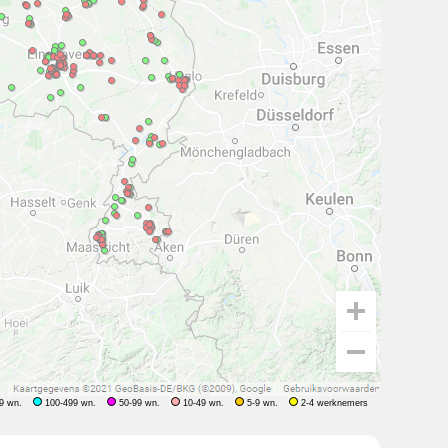
9 wn.
100-499 wn.
50-99 wn.
10-49 wn.
5-9 wn.
2-4 werknemers