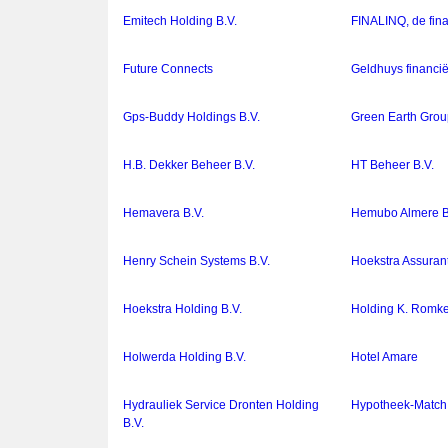
Emitech Holding B.V.
FINALINQ, de fina
Future Connects
Geldhuys financië
Gps-Buddy Holdings B.V.
Green Earth Grou
H.B. Dekker Beheer B.V.
HT Beheer B.V.
Hemavera B.V.
Hemubo Almere B
Henry Schein Systems B.V.
Hoekstra Assurant
Hoekstra Holding B.V.
Holding K. Romke
Holwerda Holding B.V.
Hotel Amare
Hydrauliek Service Dronten Holding
Hypotheek-Match 
B.V.