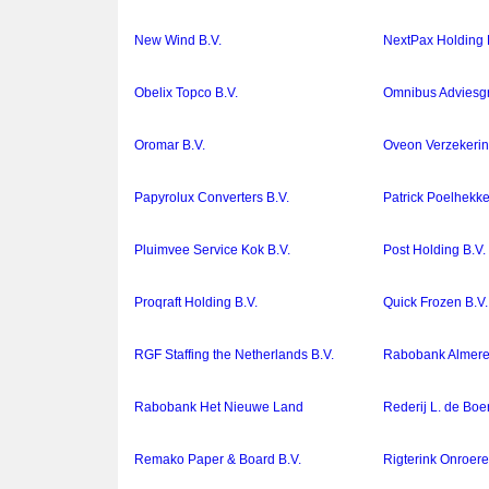
New Wind B.V.
NextPax Holding 
Obelix Topco B.V.
Omnibus Adviesgr
Oromar B.V.
Oveon Verzekerin
Papyrolux Converters B.V.
Patrick Poelhekke
Pluimvee Service Kok B.V.
Post Holding B.V.
Proqraft Holding B.V.
Quick Frozen B.V.
RGF Staffing the Netherlands B.V.
Rabobank Almer
Rabobank Het Nieuwe Land
Rederij L. de Boe
Remako Paper & Board B.V.
Rigterink Onroer