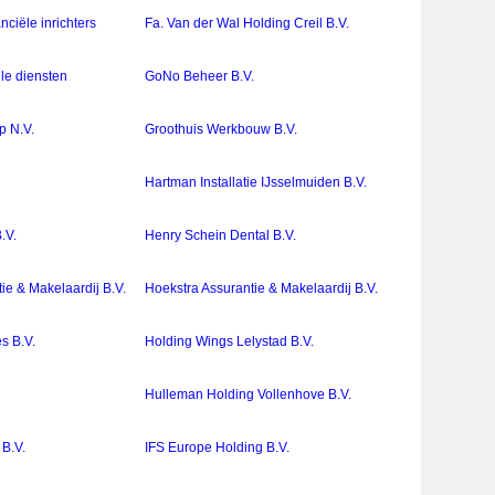
nciële inrichters
Fa. Van der Wal Holding Creil B.V.
le diensten
GoNo Beheer B.V.
p N.V.
Groothuis Werkbouw B.V.
Hartman Installatie IJsselmuiden B.V.
.V.
Henry Schein Dental B.V.
ie & Makelaardij B.V.
Hoekstra Assurantie & Makelaardij B.V.
s B.V.
Holding Wings Lelystad B.V.
Hulleman Holding Vollenhove B.V.
B.V.
IFS Europe Holding B.V.