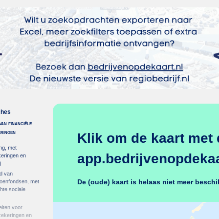
ches
van financiële
eringen
Klik om de kaart met 
ing, met
app.bedrijvenopdekaar
keringen en
)
ed van
De (oude) kaart is helaas niet meer beschi
ioenfondsen, met
hte sociale
eiten voor
rzekeringen en