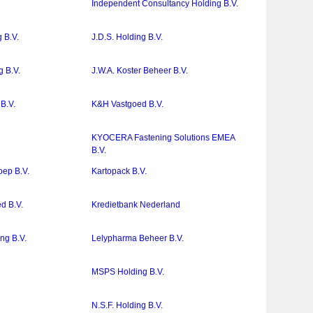
Independent Consultancy Holding B.V.
g B.V.
J.D.S. Holding B.V.
g B.V.
J.W.A. Koster Beheer B.V.
B.V.
K&H Vastgoed B.V.
KYOCERA Fastening Solutions EMEA
B.V.
oep B.V.
Kartopack B.V.
d B.V.
Kredietbank Nederland
ng B.V.
Lelypharma Beheer B.V.
MSPS Holding B.V.
N.S.F. Holding B.V.