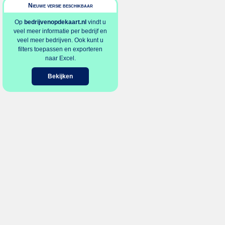
Nieuwe versie beschikbaar
Op
bedrijvenopdekaart.nl
vindt u
veel meer informatie per bedrijf en
veel meer bedrijven. Ook kunt u
filters toepassen en exporteren
naar Excel.
Bekijken