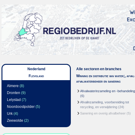
Nederland
Alle sectoren en branches
Flevoland
Winning en distributie van water;, afval
afvalwaterbeheer en sanering
Almere
(8)
Afvalwaterinzameling en -behandeling
Dronten
(9)
(6)
Lelystad
(7)
Afvalinzameling, voorbereiding tot
Noordoostpolder
(5)
recycling, en verwijdering
(24)
Urk
(4)
Sanering en overig afvalbeheer
(5)
Zeewolde
(2)