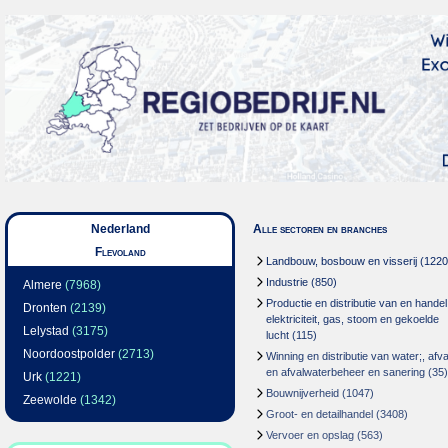
Nederland
Alle sectoren en branches
Flevoland
Landbouw, bosbouw en visserij
(1220
Industrie
(850)
Almere
(7968)
Productie en distributie van en handel
Dronten
(2139)
elektriciteit, gas, stoom en gekoelde
Lelystad
(3175)
lucht
(115)
Noordoostpolder
(2713)
Winning en distributie van water;, afva
en afvalwaterbeheer en sanering
(35)
Urk
(1221)
Bouwnijverheid
(1047)
Zeewolde
(1342)
Groot- en detailhandel
(3408)
Vervoer en opslag
(563)