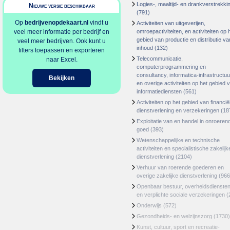
Logies-, maaltijd- en drankverstrekki
Nieuwe versie beschikbaar
(791)
Op
bedrijvenopdekaart.nl
vindt u
Activiteiten van uitgeverijen,
veel meer informatie per bedrijf en
omroepactiviteiten, en activiteiten op 
gebied van productie en distributie va
veel meer bedrijven. Ook kunt u
inhoud
(132)
filters toepassen en exporteren
Telecommunicatie,
naar Excel.
computerprogrammering en
consultancy, informatica-infrastructuu
Bekijken
en overige activiteiten op het gebied 
informatiediensten
(561)
Activiteiten op het gebied van financië
dienstverlening en verzekeringen
(18
Exploitatie van en handel in onroeren
goed
(393)
Wetenschappelijke en technische
activiteiten en specialistische zakelijk
dienstverlening
(2104)
Verhuur van roerende goederen en
overige zakelijke dienstverlening
(966
Openbaar bestuur, overheidsdienste
en verplichte sociale verzekeringen
(
Onderwijs
(572)
Gezondheids- en welzijnszorg
(1730)
Kunst, cultuur, sport en recreatie-