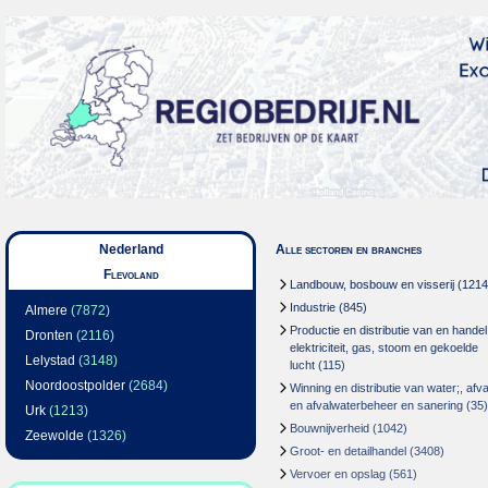
Nederland
Alle sectoren en branches
Flevoland
Landbouw, bosbouw en visserij
(1214
Industrie
(845)
Almere
(7872)
Productie en distributie van en handel
Dronten
(2116)
elektriciteit, gas, stoom en gekoelde
Lelystad
(3148)
lucht
(115)
Noordoostpolder
(2684)
Winning en distributie van water;, afva
en afvalwaterbeheer en sanering
(35)
Urk
(1213)
Bouwnijverheid
(1042)
Zeewolde
(1326)
Groot- en detailhandel
(3408)
Vervoer en opslag
(561)