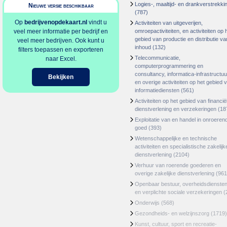
Logies-, maaltijd- en drankverstrekki
Nieuwe versie beschikbaar
(787)
Op
bedrijvenopdekaart.nl
vindt u
Activiteiten van uitgeverijen,
veel meer informatie per bedrijf en
omroepactiviteiten, en activiteiten op 
gebied van productie en distributie va
veel meer bedrijven. Ook kunt u
inhoud
(132)
filters toepassen en exporteren
Telecommunicatie,
naar Excel.
computerprogrammering en
consultancy, informatica-infrastructuu
Bekijken
en overige activiteiten op het gebied 
informatiediensten
(561)
Activiteiten op het gebied van financië
dienstverlening en verzekeringen
(18
Exploitatie van en handel in onroeren
goed
(393)
Wetenschappelijke en technische
activiteiten en specialistische zakelijk
dienstverlening
(2104)
Verhuur van roerende goederen en
overige zakelijke dienstverlening
(961
Openbaar bestuur, overheidsdienste
en verplichte sociale verzekeringen
(
Onderwijs
(568)
Gezondheids- en welzijnszorg
(1719)
Kunst, cultuur, sport en recreatie-