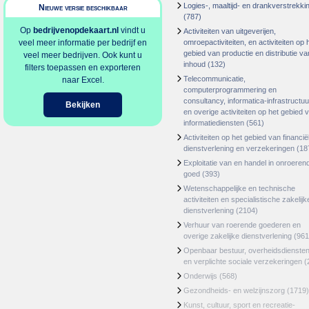
Logies-, maaltijd- en drankverstrekki
Nieuwe versie beschikbaar
(787)
Op
bedrijvenopdekaart.nl
vindt u
Activiteiten van uitgeverijen,
veel meer informatie per bedrijf en
omroepactiviteiten, en activiteiten op 
gebied van productie en distributie va
veel meer bedrijven. Ook kunt u
inhoud
(132)
filters toepassen en exporteren
Telecommunicatie,
naar Excel.
computerprogrammering en
consultancy, informatica-infrastructuu
Bekijken
en overige activiteiten op het gebied 
informatiediensten
(561)
Activiteiten op het gebied van financië
dienstverlening en verzekeringen
(18
Exploitatie van en handel in onroeren
goed
(393)
Wetenschappelijke en technische
activiteiten en specialistische zakelijk
dienstverlening
(2104)
Verhuur van roerende goederen en
overige zakelijke dienstverlening
(961
Openbaar bestuur, overheidsdienste
en verplichte sociale verzekeringen
(
Onderwijs
(568)
Gezondheids- en welzijnszorg
(1719)
Kunst, cultuur, sport en recreatie-