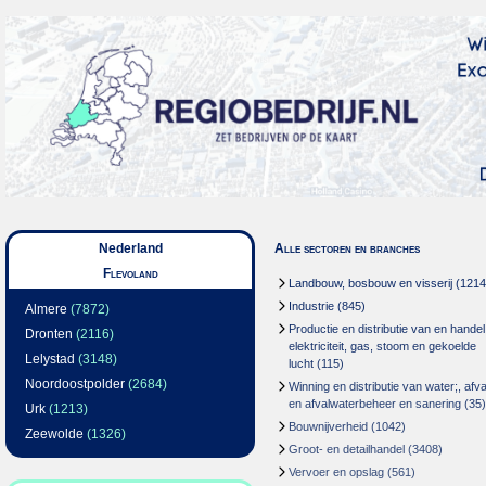
Nederland
Alle sectoren en branches
Flevoland
Landbouw, bosbouw en visserij
(1214
Industrie
(845)
Almere
(7872)
Productie en distributie van en handel
Dronten
(2116)
elektriciteit, gas, stoom en gekoelde
Lelystad
(3148)
lucht
(115)
Noordoostpolder
(2684)
Winning en distributie van water;, afva
en afvalwaterbeheer en sanering
(35)
Urk
(1213)
Bouwnijverheid
(1042)
Zeewolde
(1326)
Groot- en detailhandel
(3408)
Vervoer en opslag
(561)