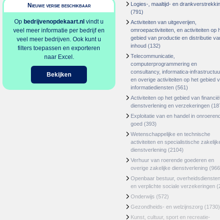
Logies-, maaltijd- en drankverstrekki
Nieuwe versie beschikbaar
(791)
Op
bedrijvenopdekaart.nl
vindt u
Activiteiten van uitgeverijen,
veel meer informatie per bedrijf en
omroepactiviteiten, en activiteiten op 
gebied van productie en distributie va
veel meer bedrijven. Ook kunt u
inhoud
(132)
filters toepassen en exporteren
Telecommunicatie,
naar Excel.
computerprogrammering en
consultancy, informatica-infrastructuu
Bekijken
en overige activiteiten op het gebied 
informatiediensten
(561)
Activiteiten op het gebied van financië
dienstverlening en verzekeringen
(18
Exploitatie van en handel in onroeren
goed
(393)
Wetenschappelijke en technische
activiteiten en specialistische zakelijk
dienstverlening
(2104)
Verhuur van roerende goederen en
overige zakelijke dienstverlening
(966
Openbaar bestuur, overheidsdienste
en verplichte sociale verzekeringen
(
Onderwijs
(572)
Gezondheids- en welzijnszorg
(1730)
Kunst, cultuur, sport en recreatie-