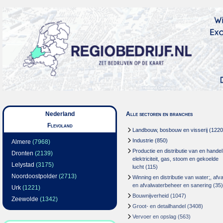
Nederland
Alle sectoren en branches
Flevoland
Landbouw, bosbouw en visserij
(1220
Industrie
(850)
Almere
(7968)
Productie en distributie van en handel
Dronten
(2139)
elektriciteit, gas, stoom en gekoelde
Lelystad
(3175)
lucht
(115)
Noordoostpolder
(2713)
Winning en distributie van water;, afva
en afvalwaterbeheer en sanering
(35)
Urk
(1221)
Bouwnijverheid
(1047)
Zeewolde
(1342)
Groot- en detailhandel
(3408)
Vervoer en opslag
(563)