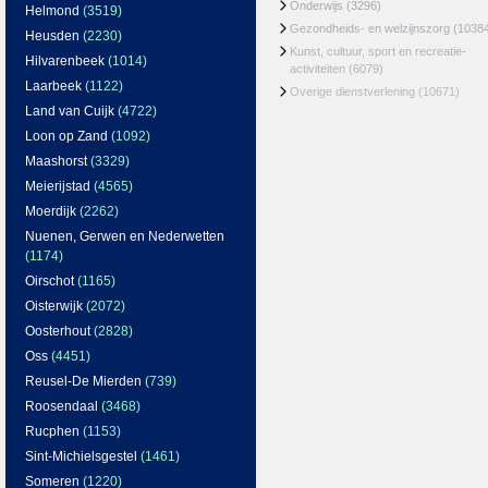
Onderwijs
(3296)
Helmond
(3519)
Gezondheids- en welzijnszorg
(1038
Heusden
(2230)
Kunst, cultuur, sport en recreatie-
Hilvarenbeek
(1014)
activiteiten
(6079)
Laarbeek
(1122)
Overige dienstverlening
(10671)
Land van Cuijk
(4722)
Loon op Zand
(1092)
Maashorst
(3329)
Meierijstad
(4565)
Moerdijk
(2262)
Nuenen, Gerwen en Nederwetten
(1174)
Oirschot
(1165)
Oisterwijk
(2072)
Oosterhout
(2828)
Oss
(4451)
Reusel-De Mierden
(739)
Roosendaal
(3468)
Rucphen
(1153)
Sint-Michielsgestel
(1461)
Someren
(1220)