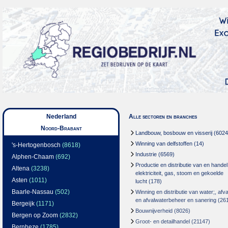
Nederland
Alle sectoren en branches
Noord-Brabant
Landbouw, bosbouw en visserij
(6024
Winning van delfstoffen
(14)
's-Hertogenbosch
(8618)
Industrie
(6569)
Alphen-Chaam
(692)
Productie en distributie van en handel
Altena
(3238)
elektriciteit, gas, stoom en gekoelde
Asten
(1011)
lucht
(178)
Baarle-Nassau
(502)
Winning en distributie van water;, afva
en afvalwaterbeheer en sanering
(26
Bergeijk
(1171)
Bouwnijverheid
(8026)
Bergen op Zoom
(2832)
Groot- en detailhandel
(21147)
Bernheze
(1785)