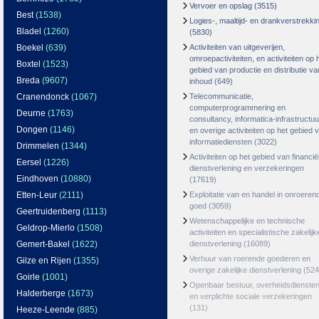
Vervoer en opslag
(3515)
Best
(1538)
Logies-, maaltijd- en drankverstrekki
Bladel
(1260)
(5830)
Boekel
(639)
Activiteiten van uitgeverijen,
omroepactiviteiten, en activiteiten op 
Boxtel
(1523)
gebied van productie en distributie va
Breda
(9607)
inhoud
(649)
Cranendonck
(1067)
Telecommunicatie,
computerprogrammering en
Deurne
(1763)
consultancy, informatica-infrastructuu
Dongen
(1146)
en overige activiteiten op het gebied 
informatiediensten
(3022)
Drimmelen
(1344)
Activiteiten op het gebied van financië
Eersel
(1226)
dienstverlening en verzekeringen
Eindhoven
(10880)
(17619)
Etten-Leur
(2111)
Exploitatie van en handel in onroeren
goed
(3059)
Geertruidenberg
(1113)
Wetenschappelijke en technische
Geldrop-Mierlo
(1508)
activiteiten en specialistische zakelijk
Gemert-Bakel
(1622)
dienstverlening
(16089)
Verhuur van roerende goederen en
Gilze en Rijen
(1355)
overige zakelijke dienstverlening
(524
Goirle
(1001)
Openbaar bestuur, overheidsdienste
Halderberge
(1673)
en verplichte sociale verzekeringen
(131)
Heeze-Leende
(885)