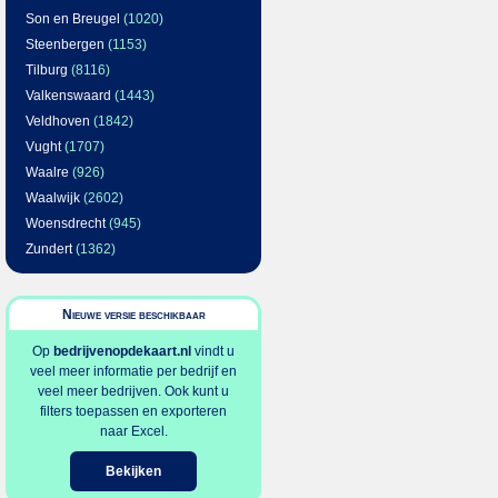
Son en Breugel
(1020)
Steenbergen
(1153)
Tilburg
(8116)
Valkenswaard
(1443)
Veldhoven
(1842)
Vught
(1707)
Waalre
(926)
Waalwijk
(2602)
Woensdrecht
(945)
Zundert
(1362)
Nieuwe versie beschikbaar
Op
bedrijvenopdekaart.nl
vindt u
veel meer informatie per bedrijf en
veel meer bedrijven. Ook kunt u
filters toepassen en exporteren
naar Excel.
Bekijken