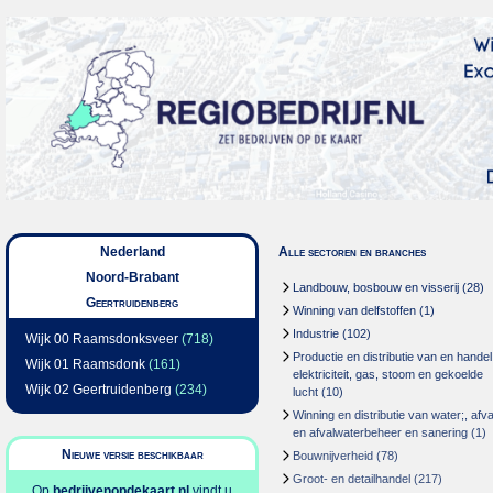
Nederland
Alle sectoren en branches
Noord-Brabant
Landbouw, bosbouw en visserij
(28)
Geertruidenberg
Winning van delfstoffen
(1)
Industrie
(102)
Wijk 00 Raamsdonksveer
(718)
Productie en distributie van en handel
Wijk 01 Raamsdonk
(161)
elektriciteit, gas, stoom en gekoelde
Wijk 02 Geertruidenberg
(234)
lucht
(10)
Winning en distributie van water;, afva
en afvalwaterbeheer en sanering
(1)
Nieuwe versie beschikbaar
Bouwnijverheid
(78)
Groot- en detailhandel
(217)
Op
bedrijvenopdekaart.nl
vindt u