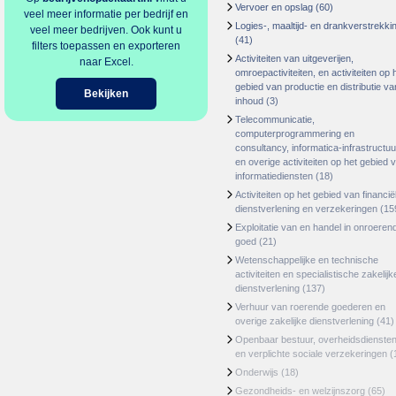
Vervoer en opslag
(60)
veel meer informatie per bedrijf en
Logies-, maaltijd- en drankverstrekki
veel meer bedrijven. Ook kunt u
(41)
filters toepassen en exporteren
Activiteiten van uitgeverijen,
naar Excel.
omroepactiviteiten, en activiteiten op 
gebied van productie en distributie va
Bekijken
inhoud
(3)
Telecommunicatie,
computerprogrammering en
consultancy, informatica-infrastructuu
en overige activiteiten op het gebied 
informatiediensten
(18)
Activiteiten op het gebied van financië
dienstverlening en verzekeringen
(15
Exploitatie van en handel in onroeren
goed
(21)
Wetenschappelijke en technische
activiteiten en specialistische zakelijk
dienstverlening
(137)
Verhuur van roerende goederen en
overige zakelijke dienstverlening
(41)
Openbaar bestuur, overheidsdienste
en verplichte sociale verzekeringen
(
Onderwijs
(18)
Gezondheids- en welzijnszorg
(65)