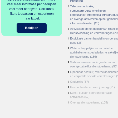
inhoud
(9)
veel meer informatie per bedrijf en
Telecommunicatie,
veel meer bedrijven. Ook kunt u
computerprogrammering en
filters toepassen en exporteren
consultancy, informatica-infrastructuu
naar Excel.
en overige activiteiten op het gebied 
informatiediensten
(23)
Bekijken
Activiteiten op het gebied van financië
dienstverlening en verzekeringen
(20
Exploitatie van en handel in onroeren
goed
(33)
Wetenschappelijke en technische
activiteiten en specialistische zakelijk
dienstverlening
(156)
Verhuur van roerende goederen en
overige zakelijke dienstverlening
(53)
Openbaar bestuur, overheidsdienste
en verplichte sociale verzekeringen
(
Onderwijs
(37)
Gezondheids- en welzijnszorg
(91)
Kunst, cultuur, sport en recreatie-
activiteiten
(57)
Overige dienstverlening
(105)