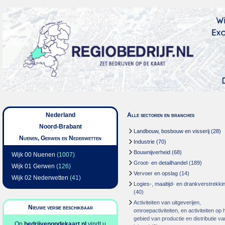
Nederland
Alle sectoren en branches
Noord-Brabant
Landbouw, bosbouw en visserij
(28)
Nuenen, Gerwen en Nederwetten
Industrie
(70)
Bouwnijverheid
(68)
Wijk 00 Nuenen
(1007)
Groot- en detailhandel
(189)
Wijk 01 Gerwen
(126)
Vervoer en opslag
(14)
Wijk 02 Nederwetten
(41)
Logies-, maaltijd- en drankverstrekki
(40)
Activiteiten van uitgeverijen,
Nieuwe versie beschikbaar
omroepactiviteiten, en activiteiten op 
gebied van productie en distributie va
Op
bedrijvenopdekaart.nl
vindt u