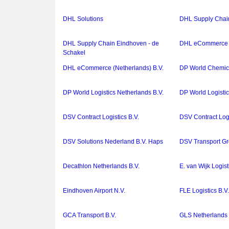
DHL Solutions
DHL Supply Chain
DHL Supply Chain Eindhoven - de
DHL eCommerce (
Schakel
DHL eCommerce (Netherlands) B.V.
DP World Chemical
DP World Logistics Netherlands B.V.
DP World Logistic
DSV Contract Logistics B.V.
DSV Contract Logi
DSV Solutions Nederland B.V. Haps
DSV Transport Gr
Decathlon Netherlands B.V.
E. van Wijk Logist
Eindhoven Airport N.V.
FLE Logistics B.V
GCA Transport B.V.
GLS Netherlands