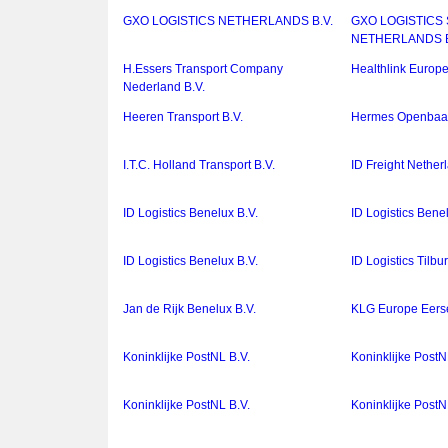
GXO LOGISTICS NETHERLANDS B.V.
GXO LOGISTICS
NETHERLANDS B
H.Essers Transport Company
Healthlink Europe
Nederland B.V.
Heeren Transport B.V.
Hermes Openbaar
I.T.C. Holland Transport B.V.
ID Freight Nether
ID Logistics Benelux B.V.
ID Logistics Bene
ID Logistics Benelux B.V.
ID Logistics Tilbu
Jan de Rijk Benelux B.V.
KLG Europe Eerse
Koninklijke PostNL B.V.
Koninklijke PostN
Koninklijke PostNL B.V.
Koninklijke PostN