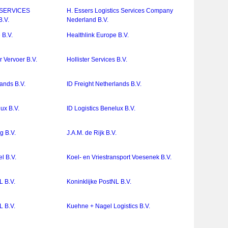
 SERVICES
H. Essers Logistics Services Company
.V.
Nederland B.V.
 B.V.
Healthlink Europe B.V.
 Vervoer B.V.
Hollister Services B.V.
lands B.V.
ID Freight Netherlands B.V.
lux B.V.
ID Logistics Benelux B.V.
rg B.V.
J.A.M. de Rijk B.V.
l B.V.
Koel- en Vriestransport Voesenek B.V.
L B.V.
Koninklijke PostNL B.V.
L B.V.
Kuehne + Nagel Logistics B.V.