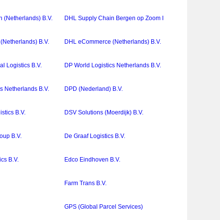
 (Netherlands) B.V.
DHL Supply Chain Bergen op Zoom I
Netherlands) B.V.
DHL eCommerce (Netherlands) B.V.
 Logistics B.V.
DP World Logistics Netherlands B.V.
s Netherlands B.V.
DPD (Nederland) B.V.
stics B.V.
DSV Solutions (Moerdijk) B.V.
oup B.V.
De Graaf Logistics B.V.
ics B.V.
Edco Eindhoven B.V.
.
Farm Trans B.V.
GPS (Global Parcel Services)