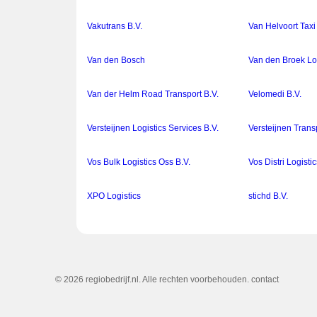
Vakutrans B.V.
Van Helvoort Taxi
Van den Bosch
Van den Broek Log
Van der Helm Road Transport B.V.
Velomedi B.V.
Versteijnen Logistics Services B.V.
Versteijnen Trans
Vos Bulk Logistics Oss B.V.
Vos Distri Logisti
XPO Logistics
stichd B.V.
© 2026 regiobedrijf.nl. Alle rechten voorbehouden.
contact