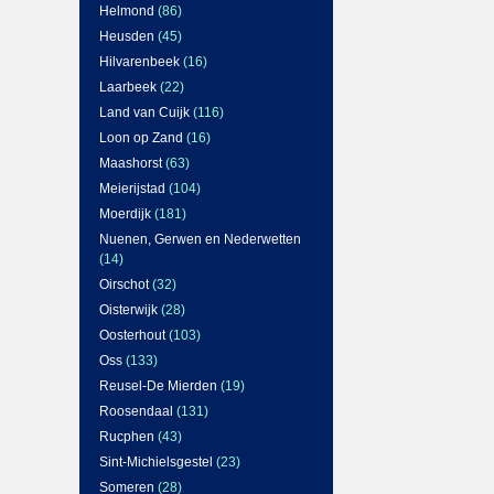
Helmond
(86)
Heusden
(45)
Hilvarenbeek
(16)
Laarbeek
(22)
Land van Cuijk
(116)
Loon op Zand
(16)
Maashorst
(63)
Meierijstad
(104)
Moerdijk
(181)
Nuenen, Gerwen en Nederwetten
(14)
Oirschot
(32)
Oisterwijk
(28)
Oosterhout
(103)
Oss
(133)
Reusel-De Mierden
(19)
Roosendaal
(131)
Rucphen
(43)
Sint-Michielsgestel
(23)
Someren
(28)