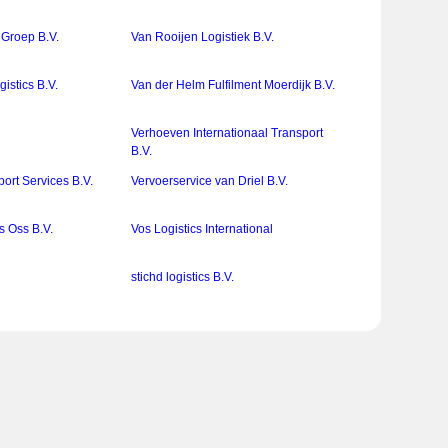
 Groep B.V.
Van Rooijen Logistiek B.V.
istics B.V.
Van der Helm Fulfilment Moerdijk B.V.
Verhoeven Internationaal Transport
B.V.
port Services B.V.
Vervoerservice van Driel B.V.
cs Oss B.V.
Vos Logistics International
stichd logistics B.V.