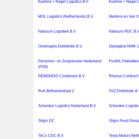
Kuehne + Nagel Logistics B.V.
Kuehne + Nagel Lo
MOL Logistics (Netherlands) B.V.
Martens en Van O
Nabuurs Logistiek B.V.
Nabuurs RDC B.V
Oostvogels Distributie B.V.
Opslaghal NWK 
Personen- en Zorgvervoer Nederland
PostNL Pakketten
(PZN)
REMONDIS Containers B.V.
Rhenus Contract 
RvA-Bethaniestraat 2
SVZ Distributie 
Schenker Logistics Nederland B.V.
Schenker Logistic
Sligro DC
Sligro Food Group
TeCo CDC B.V.
Tesla Motors Neth