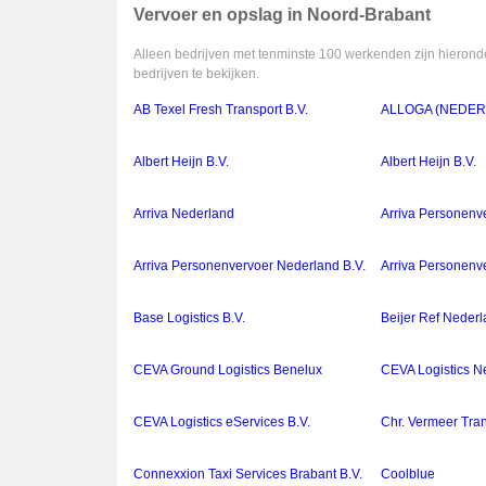
Vervoer en opslag in Noord-Brabant
Alleen bedrijven met tenminste 100 werkenden zijn hieronde
bedrijven te bekijken.
AB Texel Fresh Transport B.V.
ALLOGA (NEDERL
Albert Heijn B.V.
Albert Heijn B.V.
Arriva Nederland
Arriva Personenv
Arriva Personenvervoer Nederland B.V.
Arriva Personenv
Base Logistics B.V.
Beijer Ref Nederl
CEVA Ground Logistics Benelux
CEVA Logistics Ne
CEVA Logistics eServices B.V.
Chr. Vermeer Tran
Connexxion Taxi Services Brabant B.V.
Coolblue