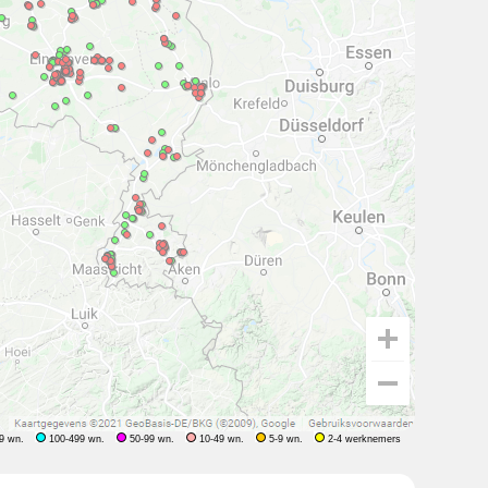
9 wn.
100-499 wn.
50-99 wn.
10-49 wn.
5-9 wn.
2-4 werknemers