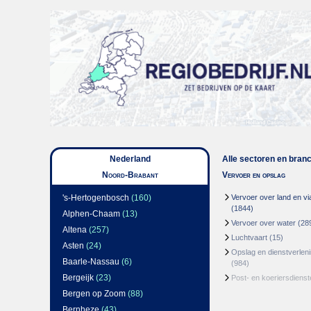
Nederland
Alle sectoren en bran
Noord-Brabant
Vervoer en opslag
's-Hertogenbosch
(160)
Vervoer over land en via
(1844)
Alphen-Chaam
(13)
Vervoer over water
(28
Altena
(257)
Luchtvaart
(15)
Asten
(24)
Opslag en dienstverlen
Baarle-Nassau
(6)
(984)
Bergeijk
(23)
Post- en koeriersdienst
Bergen op Zoom
(88)
Bernheze
(43)