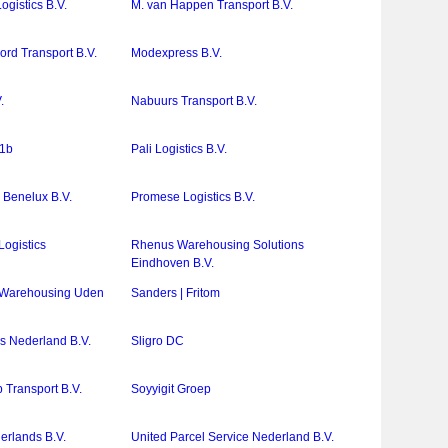
gistics B.V.
M. van Happen Transport B.V.
ord Transport B.V.
Modexpress B.V.
.
Nabuurs Transport B.V.
11b
Pali Logistics B.V.
 Benelux B.V.
Promese Logistics B.V.
Logistics
Rhenus Warehousing Solutions
Eindhoven B.V.
& Warehousing Uden
Sanders | Fritom
s Nederland B.V.
Sligro DC
 Transport B.V.
Soyyigit Groep
erlands B.V.
United Parcel Service Nederland B.V.