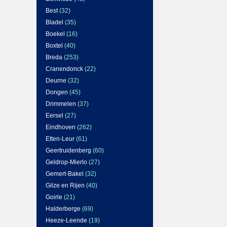
Best
(32)
Bladel
(35)
Boekel
(16)
Boxtel
(40)
Breda
(253)
Cranendonck
(22)
Deurne
(32)
Dongen
(45)
Drimmelen
(37)
Eersel
(27)
Eindhoven
(262)
Etten-Leur
(61)
Geertruidenberg
(60)
Geldrop-Mierlo
(27)
Gemert-Bakel
(32)
Gilze en Rijen
(40)
Goirle
(21)
Halderberge
(69)
Heeze-Leende
(19)