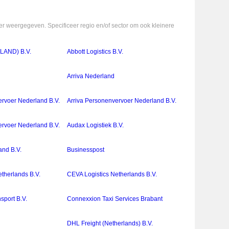
r weergegeven. Specificeer regio en/of sector om ook kleinere
AND) B.V.
Abbott Logistics B.V.
Arriva Nederland
ervoer Nederland B.V.
Arriva Personenvervoer Nederland B.V.
ervoer Nederland B.V.
Audax Logistiek B.V.
and B.V.
Businesspost
therlands B.V.
CEVA Logistics Netherlands B.V.
sport B.V.
Connexxion Taxi Services Brabant
DHL Freight (Netherlands) B.V.