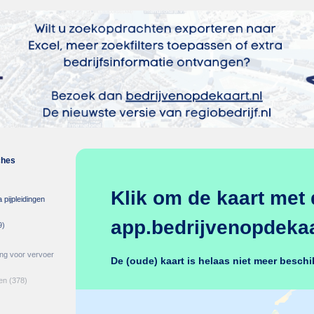
ches
Klik om de kaart met 
 pijpleidingen
app.bedrijvenopdekaar
9)
ing voor vervoer
De (oude) kaart is helaas niet meer beschi
en
(378)