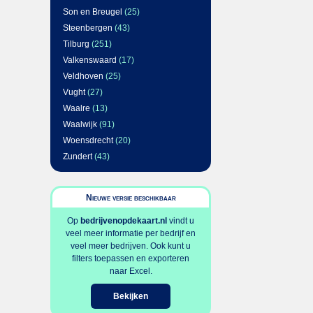
Son en Breugel
(25)
Steenbergen
(43)
Tilburg
(251)
Valkenswaard
(17)
Veldhoven
(25)
Vught
(27)
Waalre
(13)
Waalwijk
(91)
Woensdrecht
(20)
Zundert
(43)
Nieuwe versie beschikbaar
Op
bedrijvenopdekaart.nl
vindt u
veel meer informatie per bedrijf en
veel meer bedrijven. Ook kunt u
filters toepassen en exporteren
naar Excel.
Bekijken