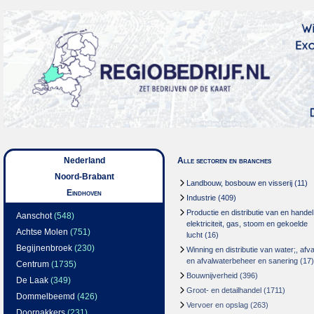
Nederland
Alle sectoren en branches
Noord-Brabant
Landbouw, bosbouw en visserij
(11)
Eindhoven
Industrie
(409)
Productie en distributie van en handel
Aanschot
(548)
elektriciteit, gas, stoom en gekoelde
Achtse Molen
(751)
lucht
(16)
Begijnenbroek
(230)
Winning en distributie van water;, afva
en afvalwaterbeheer en sanering
(17)
Centrum
(1735)
Bouwnijverheid
(396)
De Laak
(349)
Groot- en detailhandel
(1711)
Dommelbeemd
(426)
Vervoer en opslag
(263)
Doornakkers
(231)