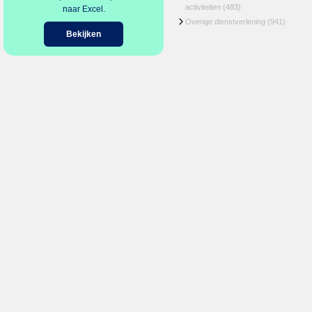
activiteiten
(483)
naar Excel.
Overige dienstverlening
(941)
Bekijken