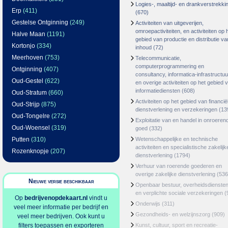
Logies-, maaltijd- en drankverstrekki
Erp
(411)
(670)
Gestelse Ontginning
(249)
Activiteiten van uitgeverijen,
omroepactiviteiten, en activiteiten op 
Halve Maan
(1191)
gebied van productie en distributie va
Kortonjo
(334)
inhoud
(72)
Meerhoven
(753)
Telecommunicatie,
computerprogrammering en
Ontginning
(407)
consultancy, informatica-infrastructuu
Oud-Gestel
(622)
en overige activiteiten op het gebied 
informatiediensten
(608)
Oud-Stratum
(660)
Activiteiten op het gebied van financië
Oud-Strijp
(875)
dienstverlening en verzekeringen
(13
Oud-Tongelre
(272)
Exploitatie van en handel in onroeren
Oud-Woensel
(319)
goed
(332)
Putten
(310)
Wetenschappelijke en technische
activiteiten en specialistische zakelijk
Rozenknopje
(207)
dienstverlening
(1794)
Verhuur van roerende goederen en
overige zakelijke dienstverlening
(536
Nieuwe versie beschikbaar
Openbaar bestuur, overheidsdienste
en verplichte sociale verzekeringen
(
Op
bedrijvenopdekaart.nl
vindt u
Onderwijs
(311)
veel meer informatie per bedrijf en
Gezondheids- en welzijnszorg
(909)
veel meer bedrijven. Ook kunt u
filters toepassen en exporteren
Kunst, cultuur, sport en recreatie-