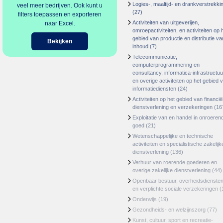
Logies-, maaltijd- en drankverstrekki
veel meer bedrijven. Ook kunt u
(27)
filters toepassen en exporteren
Activiteiten van uitgeverijen,
naar Excel.
omroepactiviteiten, en activiteiten op 
gebied van productie en distributie va
Bekijken
inhoud
(7)
Telecommunicatie,
computerprogrammering en
consultancy, informatica-infrastructuu
en overige activiteiten op het gebied 
informatiediensten
(24)
Activiteiten op het gebied van financië
dienstverlening en verzekeringen
(16
Exploitatie van en handel in onroeren
goed
(21)
Wetenschappelijke en technische
activiteiten en specialistische zakelijk
dienstverlening
(136)
Verhuur van roerende goederen en
overige zakelijke dienstverlening
(44)
Openbaar bestuur, overheidsdienste
en verplichte sociale verzekeringen
(
Onderwijs
(19)
Gezondheids- en welzijnszorg
(77)
Kunst, cultuur, sport en recreatie-