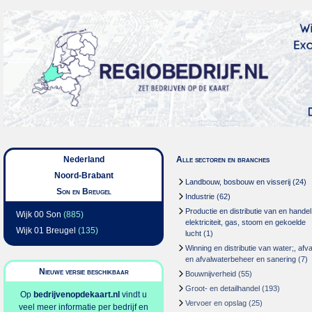
Nederland
Alle sectoren en branches
Noord-Brabant
Landbouw, bosbouw en visserij
(24)
Son en Breugel
Industrie
(62)
Productie en distributie van en handel
Wijk 00 Son
(885)
elektriciteit, gas, stoom en gekoelde
Wijk 01 Breugel
(135)
lucht
(1)
Winning en distributie van water;, afva
en afvalwaterbeheer en sanering
(7)
Nieuwe versie beschikbaar
Bouwnijverheid
(55)
Groot- en detailhandel
(193)
Op
bedrijvenopdekaart.nl
vindt u
Vervoer en opslag
(25)
veel meer informatie per bedrijf en