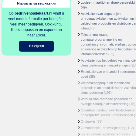
Logies-, maaltijd- en drankverstrekki
Nieuwe versie beschikbaar
(49)
Op
bedrijvenopdekaart.nl
vindt u
Activiteiten van uitgeverijen,
veel meer informatie per bedrijf en
omroepactiviteiten, en activiteiten op 
gebied van productie en distributie va
veel meer bedrijven. Ook kunt u
inhoud
(3)
filters toepassen en exporteren
Telecommunicatie,
naar Excel.
computerprogrammering en
consultancy, informatica-infrastructuu
Bekijken
en overige activiteiten op het gebied 
informatiediensten
(32)
Activiteiten op het gebied van financië
dienstverlening en verzekeringen
(20
Exploitatie van en handel in onroeren
goed
(38)
Wetenschappelijke en technische
activiteiten en specialistische zakelijk
dienstverlening
(191)
Verhuur van roerende goederen en
overige zakelijke dienstverlening
(75)
Openbaar bestuur, overheidsdienste
en verplichte sociale verzekeringen
(
Onderwijs
(38)
Gezondheids- en welzijnszorg
(112)
Kunst, cultuur, sport en recreatie-