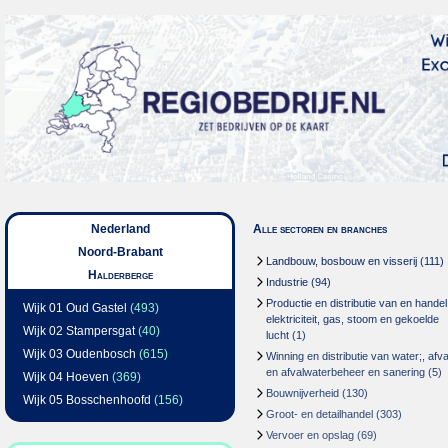
Nederland
Alle sectoren en branches
Noord-Brabant
Landbouw, bosbouw en visserij
(111)
Halderberge
Industrie
(94)
Productie en distributie van en handel
Wijk 01 Oud Gastel
(493)
elektriciteit, gas, stoom en gekoelde
Wijk 02 Stampersgat
(40)
lucht
(1)
Wijk 03 Oudenbosch
(615)
Winning en distributie van water;, afva
en afvalwaterbeheer en sanering
(5)
Wijk 04 Hoeven
(369)
Bouwnijverheid
(130)
Wijk 05 Bosschenhoofd
(156)
Groot- en detailhandel
(303)
Vervoer en opslag
(69)