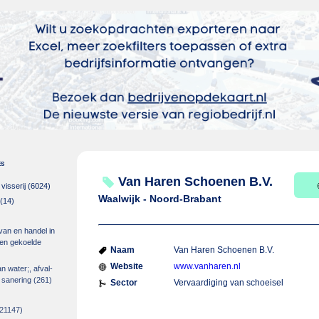
es
Van Haren Schoenen B.V.
isserij
(6024)
Waalwijk - Noord-Brabant
(14)
 van en handel in
m en gekoelde
Naam
Van Haren Schoenen B.V.
Website
www.vanharen.nl
an water;, afval-
 sanering
(261)
Sector
Vervaardiging van schoeisel
21147)