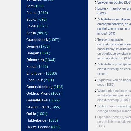
Vervoer en opslag
(351
Best
(1538)
Logies-, maaltijd- en d
Bladel
(1260)
(5830)
Boekel
(639)
Activiteiten van uitgever
omroepactiviteiten, en ac
Boxtel
(1523)
gebied van productie en 
Breda
(9607)
inhoud
(649)
Cranendonck
(1067)
Telecommunicatie,
computerprogrammerin
Deurne
(1763)
consultancy, informatica
Dongen
(1146)
en overige activiteiten 
informatiediensten
(302
Drimmelen
(1344)
Activiteiten op het gebi
Eersel
(1226)
dienstverlening en ver
Eindhoven
(10880)
(17619)
Etten-Leur
(2111)
Exploitatie van en hand
goed
(3059)
Geertruidenberg
(1113)
Wetenschappelijke en t
Geldrop-Mierlo
(1508)
activiteiten en specialis
Gemert-Bakel
(1622)
dienstverlening
(16089)
Verhuur van roerende 
Gilze en Rijen
(1355)
overige zakelijke dienst
Goirle
(1001)
Openbaar bestuur, ove
Halderberge
(1673)
en verplichte sociale v
(131)
Heeze-Leende
(885)