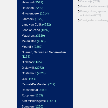
Onderwijs
(3296)
Helmond
(3519)
Gezondheids- en welzi
Heusden
(2230)
Kunst, cultuur, sport en
Hilvarenbeek
(1014)
activiteiten
(6079)
Laarbeek
(1122)
Overige dienstverlening
Land van Cuijk
(4722)
Loon op Zand
(1092)
Maashorst
(3329)
Meierijstad
(4565)
Moerdijk
(2262)
Nuenen, Gerwen en Nederwetten
(1174)
Oirschot
(1165)
Oisterwijk
(2072)
Oosterhout
(2828)
Oss
(4451)
Reusel-De Mierden
(739)
Roosendaal
(3468)
Rucphen
(1153)
Sint-Michielsgestel
(1461)
Someren
(1220)