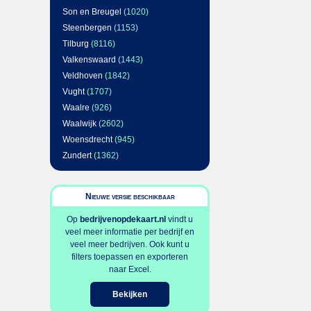
Son en Breugel
(1020)
Steenbergen
(1153)
Tilburg
(8116)
Valkenswaard
(1443)
Veldhoven
(1842)
Vught
(1707)
Waalre
(926)
Waalwijk
(2602)
Woensdrecht
(945)
Zundert
(1362)
Nieuwe versie beschikbaar
Op
bedrijvenopdekaart.nl
vindt u
veel meer informatie per bedrijf en
veel meer bedrijven. Ook kunt u
filters toepassen en exporteren
naar Excel.
Bekijken