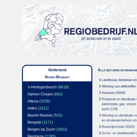
Nederland
Alle sectoren en branch
Noord-Brabant
Landbouw, bosbouw en v
Winning van delfstoffen
's-Hertogenbosch
(8618)
Industrie
(6569)
Alphen-Chaam
(692)
Productie en distributie
Altena
(3238)
elektriciteit, gas, stoo
Asten
(1011)
lucht
(178)
Baarle-Nassau
(502)
Winning en distributie v
en afvalwaterbeheer en
Bergeijk
(1171)
Bouwnijverheid
(8026)
Bergen op Zoom
(2832)
Groot- en detailhandel
(
Bernheze
(1785)