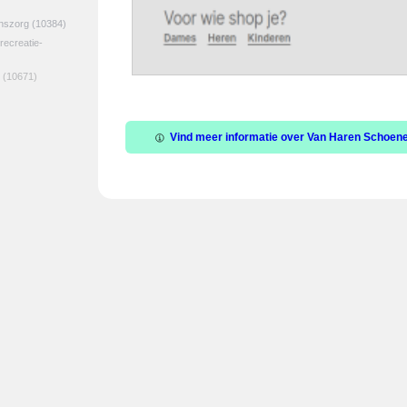
jnszorg
(10384)
 recreatie-
(10671)
Vind meer informatie over Van Haren Schoenen