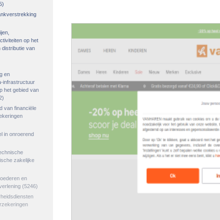
5)
rankverstrekking
ijen,
tiviteiten op het
distributie van
g en
-infrastructuur
op het gebied van
2)
ed van financiële
zekeringen
el in onroerend
echnische
tische zakelijke
goederen en
verlening
(5246)
rheidsdiensten
erzekeringen