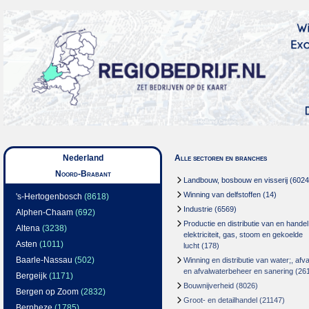
Nederland
Alle sectoren en branches
Noord-Brabant
Landbouw, bosbouw en visserij
(6024
Winning van delfstoffen
(14)
's-Hertogenbosch
(8618)
Industrie
(6569)
Alphen-Chaam
(692)
Productie en distributie van en handel
Altena
(3238)
elektriciteit, gas, stoom en gekoelde
Asten
(1011)
lucht
(178)
Baarle-Nassau
(502)
Winning en distributie van water;, afva
en afvalwaterbeheer en sanering
(26
Bergeijk
(1171)
Bouwnijverheid
(8026)
Bergen op Zoom
(2832)
Groot- en detailhandel
(21147)
Bernheze
(1785)