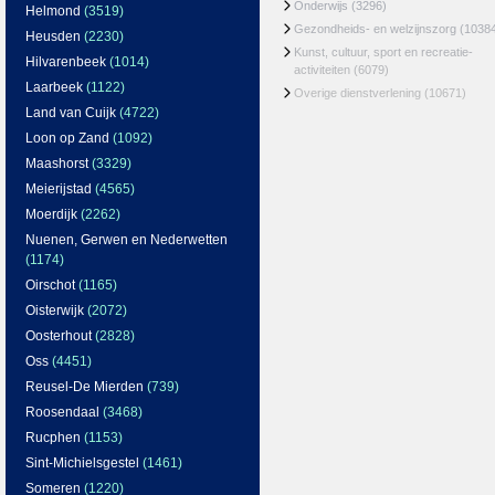
Onderwijs
(3296)
Helmond
(3519)
Gezondheids- en welzijnszorg
(1038
Heusden
(2230)
Kunst, cultuur, sport en recreatie-
Hilvarenbeek
(1014)
activiteiten
(6079)
Laarbeek
(1122)
Overige dienstverlening
(10671)
Land van Cuijk
(4722)
Loon op Zand
(1092)
Maashorst
(3329)
Meierijstad
(4565)
Moerdijk
(2262)
Nuenen, Gerwen en Nederwetten
(1174)
Oirschot
(1165)
Oisterwijk
(2072)
Oosterhout
(2828)
Oss
(4451)
Reusel-De Mierden
(739)
Roosendaal
(3468)
Rucphen
(1153)
Sint-Michielsgestel
(1461)
Someren
(1220)