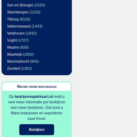
Son en Breugel
(1020)
Steenbergen
(1153)
Tilburg
(8116)
Valkenswaard
(1443)
Veldhoven
(1842)
Vught
(1707)
Waalre
(926)
Waalwijk
(2602)
Woensdrecht
(945)
Zundert
(1362)
Nieuwe versie beschikbaar
Op
bedrijvenopdekaart.nl
vindt u
veel meer informatie per bedrijf en
veel meer bedrijven. Ook kunt u
filters toepassen en exporteren
naar Excel.
Bekijken