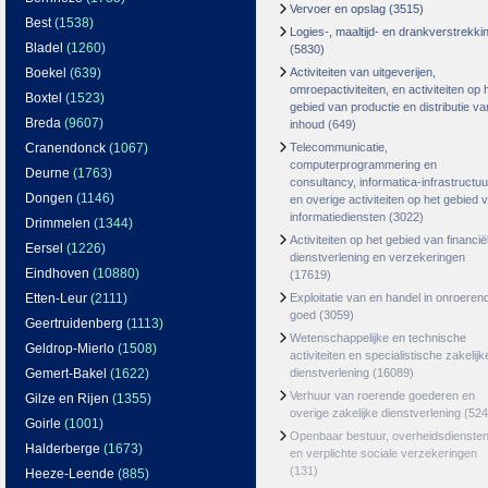
Vervoer en opslag
(3515)
Best
(1538)
Logies-, maaltijd- en drankverstrekki
Bladel
(1260)
(5830)
Boekel
(639)
Activiteiten van uitgeverijen,
omroepactiviteiten, en activiteiten op 
Boxtel
(1523)
gebied van productie en distributie va
Breda
(9607)
inhoud
(649)
Cranendonck
(1067)
Telecommunicatie,
computerprogrammering en
Deurne
(1763)
consultancy, informatica-infrastructuu
Dongen
(1146)
en overige activiteiten op het gebied 
informatiediensten
(3022)
Drimmelen
(1344)
Activiteiten op het gebied van financië
Eersel
(1226)
dienstverlening en verzekeringen
Eindhoven
(10880)
(17619)
Etten-Leur
(2111)
Exploitatie van en handel in onroeren
goed
(3059)
Geertruidenberg
(1113)
Wetenschappelijke en technische
Geldrop-Mierlo
(1508)
activiteiten en specialistische zakelijk
Gemert-Bakel
(1622)
dienstverlening
(16089)
Verhuur van roerende goederen en
Gilze en Rijen
(1355)
overige zakelijke dienstverlening
(524
Goirle
(1001)
Openbaar bestuur, overheidsdienste
Halderberge
(1673)
en verplichte sociale verzekeringen
(131)
Heeze-Leende
(885)