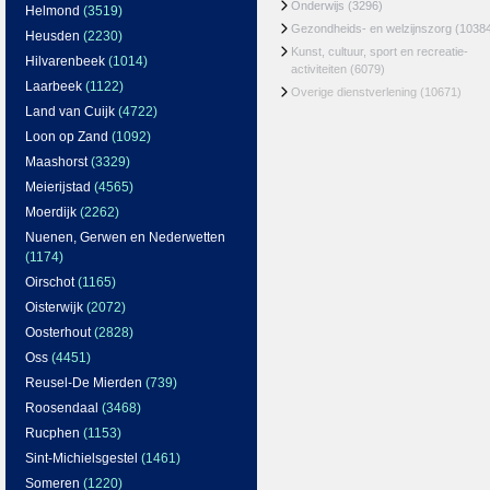
Onderwijs
(3296)
Helmond
(3519)
Gezondheids- en welzijnszorg
(1038
Heusden
(2230)
Kunst, cultuur, sport en recreatie-
Hilvarenbeek
(1014)
activiteiten
(6079)
Laarbeek
(1122)
Overige dienstverlening
(10671)
Land van Cuijk
(4722)
Loon op Zand
(1092)
Maashorst
(3329)
Meierijstad
(4565)
Moerdijk
(2262)
Nuenen, Gerwen en Nederwetten
(1174)
Oirschot
(1165)
Oisterwijk
(2072)
Oosterhout
(2828)
Oss
(4451)
Reusel-De Mierden
(739)
Roosendaal
(3468)
Rucphen
(1153)
Sint-Michielsgestel
(1461)
Someren
(1220)