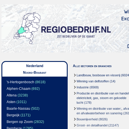
Nederland
Alle sectoren en branches
Noord-Brabant
Landbouw, bosbouw en visserij
(6024
Winning van delfstoffen
(14)
's-Hertogenbosch
(8618)
Industrie
(6569)
Alphen-Chaam
(692)
Productie en distributie van en handel
Altena
(3238)
elektriciteit, gas, stoom en gekoelde
Asten
(1011)
lucht
(178)
Baarle-Nassau
(502)
Winning en distributie van water;, afva
en afvalwaterbeheer en sanering
(26
Bergeijk
(1171)
Bouwnijverheid
(8026)
Bergen op Zoom
(2832)
Groot- en detailhandel
(21147)
Bernheze
(1785)