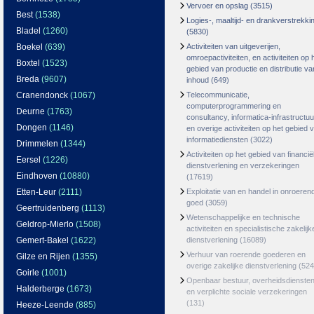
Vervoer en opslag
(3515)
Best
(1538)
Logies-, maaltijd- en drankverstrekki
Bladel
(1260)
(5830)
Boekel
(639)
Activiteiten van uitgeverijen,
omroepactiviteiten, en activiteiten op 
Boxtel
(1523)
gebied van productie en distributie va
Breda
(9607)
inhoud
(649)
Cranendonck
(1067)
Telecommunicatie,
computerprogrammering en
Deurne
(1763)
consultancy, informatica-infrastructuu
Dongen
(1146)
en overige activiteiten op het gebied 
informatiediensten
(3022)
Drimmelen
(1344)
Activiteiten op het gebied van financië
Eersel
(1226)
dienstverlening en verzekeringen
Eindhoven
(10880)
(17619)
Etten-Leur
(2111)
Exploitatie van en handel in onroeren
goed
(3059)
Geertruidenberg
(1113)
Wetenschappelijke en technische
Geldrop-Mierlo
(1508)
activiteiten en specialistische zakelijk
Gemert-Bakel
(1622)
dienstverlening
(16089)
Verhuur van roerende goederen en
Gilze en Rijen
(1355)
overige zakelijke dienstverlening
(524
Goirle
(1001)
Openbaar bestuur, overheidsdienste
Halderberge
(1673)
en verplichte sociale verzekeringen
(131)
Heeze-Leende
(885)