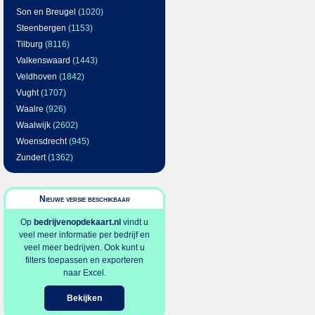
Son en Breugel
(1020)
Steenbergen
(1153)
Tilburg
(8116)
Valkenswaard
(1443)
Veldhoven
(1842)
Vught
(1707)
Waalre
(926)
Waalwijk
(2602)
Woensdrecht
(945)
Zundert
(1362)
Nieuwe versie beschikbaar
Op
bedrijvenopdekaart.nl
vindt u
veel meer informatie per bedrijf en
veel meer bedrijven. Ook kunt u
filters toepassen en exporteren
naar Excel.
Bekijken