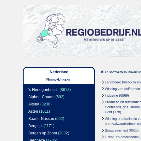
Nederland
Alle sectoren en branch
Noord-Brabant
Landbouw, bosbouw en v
Winning van delfstoffen
's-Hertogenbosch
(8618)
Industrie
(6569)
Alphen-Chaam
(692)
Productie en distributie
Altena
(3238)
elektriciteit, gas, stoo
Asten
(1011)
lucht
(178)
Baarle-Nassau
(502)
Winning en distributie v
en afvalwaterbeheer en
Bergeijk
(1171)
Bouwnijverheid
(8026)
Bergen op Zoom
(2832)
Groot- en detailhandel
(
Bernheze
(1785)