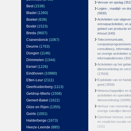
Vervoer en opslag
(351
Best
(1538)
Logies-, maaltijd- en d
Bladel
(1260)
(5830)
Boekel
(639)
Activiteiten van uitgever
omroepactiviteiten, en ac
Boxtel
(1523)
gebied van productie en 
Breda
(9607)
inhoud
(649)
Cranendonck
(1067)
Telecommunicatie,
computerprogrammerin
Deurne
(1763)
consultancy, informatica
Dongen
(1146)
en overige activiteiten 
informatiediensten
(302
Drimmelen
(1344)
Activiteiten op het gebi
Eersel
(1226)
dienstverlening en ver
Eindhoven
(10880)
(17619)
Etten-Leur
(2111)
Exploitatie van en hand
goed
(3059)
Geertruidenberg
(1113)
Wetenschappelijke en t
Geldrop-Mierlo
(1508)
activiteiten en specialis
Gemert-Bakel
(1622)
dienstverlening
(16089)
Verhuur van roerende 
Gilze en Rijen
(1355)
overige zakelijke dienst
Goirle
(1001)
Openbaar bestuur, ove
Halderberge
(1673)
en verplichte sociale v
(131)
Heeze-Leende
(885)