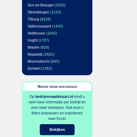
Son en Breugel
(1020)
Steenbergen
(1153)
Tilburg
(8116)
Valkenswaard
(1443)
Veldhoven
(1842)
Vught
(1707)
Waalre
(926)
Waalwijk
(2602)
Woensdrecht
(945)
Zundert
(1362)
Nieuwe versie beschikbaar
Op
bedrijvenopdekaart.nl
vindt u
veel meer informatie per bedrijf en
veel meer bedrijven. Ook kunt u
filters toepassen en exporteren
naar Excel.
Bekijken