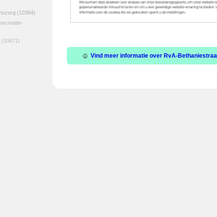
jnszorg
(10384)
 recreatie-
(10671)
Vind meer informatie over RvA-Bethaniestraat