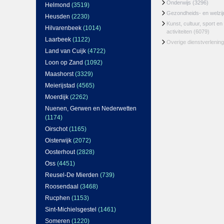
Onderwijs
(3296)
Helmond
(3519)
Gezondheids- en welzi
Heusden
(2230)
Kunst, cultuur, sport en
Hilvarenbeek
(1014)
activiteiten
(6079)
Laarbeek
(1122)
Overige dienstverlening
Land van Cuijk
(4722)
Loon op Zand
(1092)
Maashorst
(3329)
Meierijstad
(4565)
Moerdijk
(2262)
Nuenen, Gerwen en Nederwetten
(1174)
Oirschot
(1165)
Oisterwijk
(2072)
Oosterhout
(2828)
Oss
(4451)
Reusel-De Mierden
(739)
Roosendaal
(3468)
Rucphen
(1153)
Sint-Michielsgestel
(1461)
Someren
(1220)