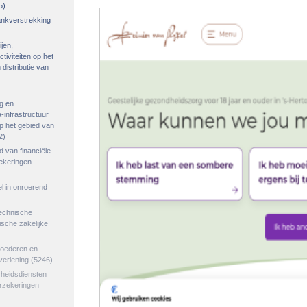
5)
rankverstrekking
ijen,
tiviteiten op het
distributie van
g en
-infrastructuur
op het gebied van
2)
ed van financiële
zekeringen
el in onroerend
echnische
tische zakelijke
goederen en
verlening
(5246)
rheidsdiensten
erzekeringen