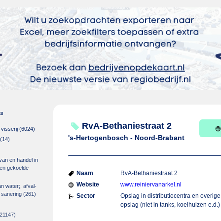
es
RvA-Bethaniestraat 2
isserij
(6024)
's-Hertogenbosch - Noord-Brabant
(14)
 van en handel in
m en gekoelde
Naam
RvA-Bethaniestraat 2
Website
www.reiniervanarkel.nl
an water;, afval-
 sanering
(261)
Sector
Opslag in distributiecentra en overige
opslag (niet in tanks, koelhuizen e.d.)
21147)