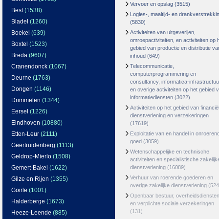
Vervoer en opslag
(3515)
Best
(1538)
Logies-, maaltijd- en drankverstrekki
Bladel
(1260)
(5830)
Boekel
(639)
Activiteiten van uitgeverijen,
omroepactiviteiten, en activiteiten op 
Boxtel
(1523)
gebied van productie en distributie va
Breda
(9607)
inhoud
(649)
Cranendonck
(1067)
Telecommunicatie,
computerprogrammering en
Deurne
(1763)
consultancy, informatica-infrastructuu
Dongen
(1146)
en overige activiteiten op het gebied 
informatiediensten
(3022)
Drimmelen
(1344)
Activiteiten op het gebied van financië
Eersel
(1226)
dienstverlening en verzekeringen
Eindhoven
(10880)
(17619)
Etten-Leur
(2111)
Exploitatie van en handel in onroeren
goed
(3059)
Geertruidenberg
(1113)
Wetenschappelijke en technische
Geldrop-Mierlo
(1508)
activiteiten en specialistische zakelijk
Gemert-Bakel
(1622)
dienstverlening
(16089)
Verhuur van roerende goederen en
Gilze en Rijen
(1355)
overige zakelijke dienstverlening
(524
Goirle
(1001)
Openbaar bestuur, overheidsdienste
Halderberge
(1673)
en verplichte sociale verzekeringen
(131)
Heeze-Leende
(885)