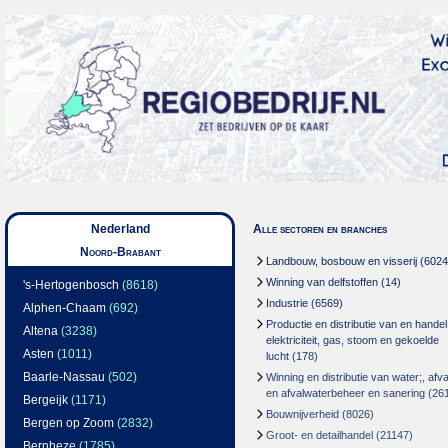
Nederland
Alle sectoren en branches
Noord-Brabant
Landbouw, bosbouw en visserij
(6024
Winning van delfstoffen
(14)
's-Hertogenbosch
(8618)
Industrie
(6569)
Alphen-Chaam
(692)
Productie en distributie van en handel
Altena
(3238)
elektriciteit, gas, stoom en gekoelde
Asten
(1011)
lucht
(178)
Baarle-Nassau
(502)
Winning en distributie van water;, afva
en afvalwaterbeheer en sanering
(26
Bergeijk
(1171)
Bouwnijverheid
(8026)
Bergen op Zoom
(2832)
Groot- en detailhandel
(21147)
Bernheze
(1785)