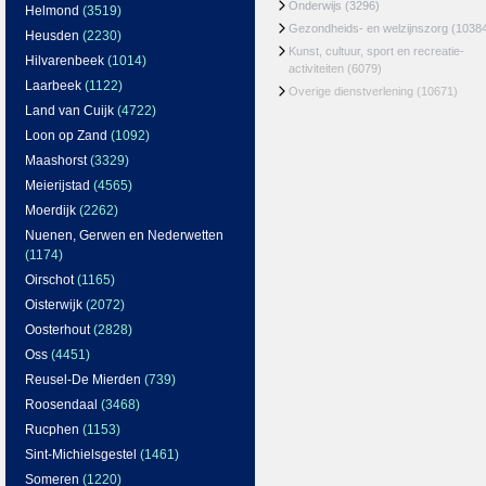
Onderwijs
(3296)
Helmond
(3519)
Gezondheids- en welzijnszorg
(1038
Heusden
(2230)
Kunst, cultuur, sport en recreatie-
Hilvarenbeek
(1014)
activiteiten
(6079)
Laarbeek
(1122)
Overige dienstverlening
(10671)
Land van Cuijk
(4722)
Loon op Zand
(1092)
Maashorst
(3329)
Meierijstad
(4565)
Moerdijk
(2262)
Nuenen, Gerwen en Nederwetten
(1174)
Oirschot
(1165)
Oisterwijk
(2072)
Oosterhout
(2828)
Oss
(4451)
Reusel-De Mierden
(739)
Roosendaal
(3468)
Rucphen
(1153)
Sint-Michielsgestel
(1461)
Someren
(1220)