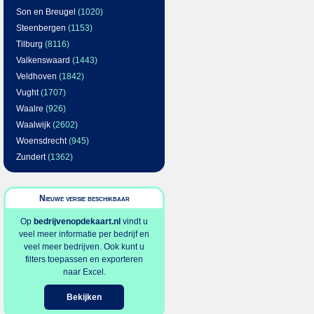
Son en Breugel
(1020)
Steenbergen
(1153)
Tilburg
(8116)
Valkenswaard
(1443)
Veldhoven
(1842)
Vught
(1707)
Waalre
(926)
Waalwijk
(2602)
Woensdrecht
(945)
Zundert
(1362)
Nieuwe versie beschikbaar
Op
bedrijvenopdekaart.nl
vindt u
veel meer informatie per bedrijf en
veel meer bedrijven. Ook kunt u
filters toepassen en exporteren
naar Excel.
Bekijken