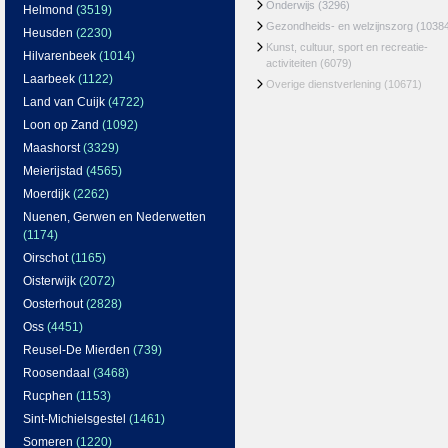
Onderwijs
(3296)
Helmond
(3519)
Gezondheids- en welzijnszorg
(1038
Heusden
(2230)
Kunst, cultuur, sport en recreatie-
Hilvarenbeek
(1014)
activiteiten
(6079)
Laarbeek
(1122)
Overige dienstverlening
(10671)
Land van Cuijk
(4722)
Loon op Zand
(1092)
Maashorst
(3329)
Meierijstad
(4565)
Moerdijk
(2262)
Nuenen, Gerwen en Nederwetten
(1174)
Oirschot
(1165)
Oisterwijk
(2072)
Oosterhout
(2828)
Oss
(4451)
Reusel-De Mierden
(739)
Roosendaal
(3468)
Rucphen
(1153)
Sint-Michielsgestel
(1461)
Someren
(1220)