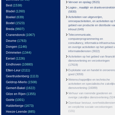
Vervoer en opslag
(3515)
Best
(1538)
Logies-, maaltijd- en drankverstrekki
Bladel
(1260)
(5830)
Boekel
(639)
Activiteiten van uitgeverijen,
omroepactiviteiten, en activiteiten op 
Boxtel
(1523)
gebied van productie en distributie va
Breda
(9607)
inhoud
(649)
Cranendonck
(1067)
Telecommunicatie,
computerprogrammering en
Deurne
(1763)
consultancy, informatica-infrastructuu
Dongen
(1146)
en overige activiteiten op het gebied 
informatiediensten
(3022)
Drimmelen
(1344)
Activiteiten op het gebied van financië
Eersel
(1226)
dienstverlening en verzekeringen
Eindhoven
(10880)
(17619)
Etten-Leur
(2111)
Exploitatie van en handel in onroeren
goed
(3059)
Geertruidenberg
(1113)
Wetenschappelijke en technische
Geldrop-Mierlo
(1508)
activiteiten en specialistische zakelijk
Gemert-Bakel
(1622)
dienstverlening
(16089)
Verhuur van roerende goederen en
Gilze en Rijen
(1355)
overige zakelijke dienstverlening
(524
Goirle
(1001)
Openbaar bestuur, overheidsdienste
Halderberge
(1673)
en verplichte sociale verzekeringen
(131)
Heeze-Leende
(885)