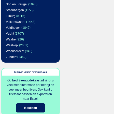
Son en Breugel
(1020)
Steenbergen
(1153)
Tilburg
(8116)
Valkenswaard
(1443)
Veldhoven
(1842)
Vught
(1707)
Waalre
(926)
Waalwijk
(2602)
Woensdrecht
(945)
Zundert
(1362)
Nieuwe versie beschikbaar
Op
bedrijvenopdekaart.nl
vindt u
veel meer informatie per bedrijf en
veel meer bedrijven. Ook kunt u
filters toepassen en exporteren
naar Excel.
Bekijken