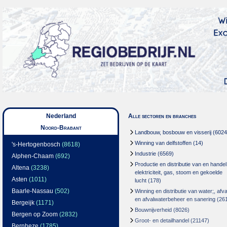
Nederland
Alle sectoren en branches
Noord-Brabant
Landbouw, bosbouw en visserij
(6024
Winning van delfstoffen
(14)
's-Hertogenbosch
(8618)
Industrie
(6569)
Alphen-Chaam
(692)
Productie en distributie van en handel
Altena
(3238)
elektriciteit, gas, stoom en gekoelde
Asten
(1011)
lucht
(178)
Baarle-Nassau
(502)
Winning en distributie van water;, afva
en afvalwaterbeheer en sanering
(26
Bergeijk
(1171)
Bouwnijverheid
(8026)
Bergen op Zoom
(2832)
Groot- en detailhandel
(21147)
Bernheze
(1785)