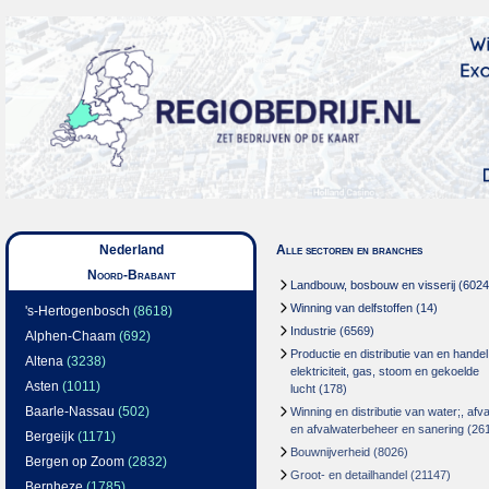
Nederland
Alle sectoren en branches
Noord-Brabant
Landbouw, bosbouw en visserij
(6024
Winning van delfstoffen
(14)
's-Hertogenbosch
(8618)
Industrie
(6569)
Alphen-Chaam
(692)
Productie en distributie van en handel
Altena
(3238)
elektriciteit, gas, stoom en gekoelde
Asten
(1011)
lucht
(178)
Baarle-Nassau
(502)
Winning en distributie van water;, afva
en afvalwaterbeheer en sanering
(26
Bergeijk
(1171)
Bouwnijverheid
(8026)
Bergen op Zoom
(2832)
Groot- en detailhandel
(21147)
Bernheze
(1785)