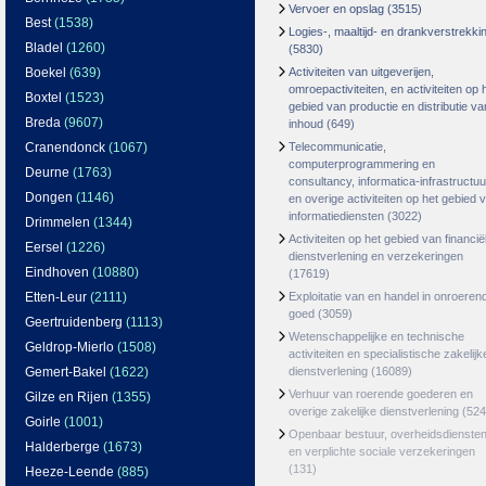
Vervoer en opslag
(3515)
Best
(1538)
Logies-, maaltijd- en drankverstrekki
Bladel
(1260)
(5830)
Boekel
(639)
Activiteiten van uitgeverijen,
omroepactiviteiten, en activiteiten op 
Boxtel
(1523)
gebied van productie en distributie va
Breda
(9607)
inhoud
(649)
Cranendonck
(1067)
Telecommunicatie,
computerprogrammering en
Deurne
(1763)
consultancy, informatica-infrastructuu
Dongen
(1146)
en overige activiteiten op het gebied 
informatiediensten
(3022)
Drimmelen
(1344)
Activiteiten op het gebied van financië
Eersel
(1226)
dienstverlening en verzekeringen
Eindhoven
(10880)
(17619)
Etten-Leur
(2111)
Exploitatie van en handel in onroeren
goed
(3059)
Geertruidenberg
(1113)
Wetenschappelijke en technische
Geldrop-Mierlo
(1508)
activiteiten en specialistische zakelijk
Gemert-Bakel
(1622)
dienstverlening
(16089)
Verhuur van roerende goederen en
Gilze en Rijen
(1355)
overige zakelijke dienstverlening
(524
Goirle
(1001)
Openbaar bestuur, overheidsdienste
Halderberge
(1673)
en verplichte sociale verzekeringen
(131)
Heeze-Leende
(885)