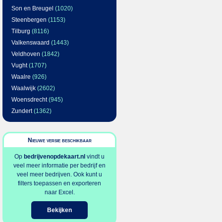
Son en Breugel
(1020)
Steenbergen
(1153)
Tilburg
(8116)
Valkenswaard
(1443)
Veldhoven
(1842)
Vught
(1707)
Waalre
(926)
Waalwijk
(2602)
Woensdrecht
(945)
Zundert
(1362)
Nieuwe versie beschikbaar
Op
bedrijvenopdekaart.nl
vindt u
veel meer informatie per bedrijf en
veel meer bedrijven. Ook kunt u
filters toepassen en exporteren
naar Excel.
Bekijken