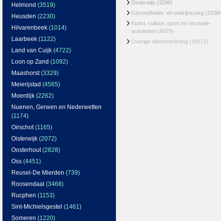
Onderwijs
(3296)
Helmond
(3519)
Gezondheids- en welzijnszorg
(1038
Heusden
(2230)
Kunst, cultuur, sport en recreatie-
Hilvarenbeek
(1014)
activiteiten
(6079)
Laarbeek
(1122)
Overige dienstverlening
(10671)
Land van Cuijk
(4722)
Loon op Zand
(1092)
Maashorst
(3329)
Meierijstad
(4565)
Moerdijk
(2262)
Nuenen, Gerwen en Nederwetten
(1174)
Oirschot
(1165)
Oisterwijk
(2072)
Oosterhout
(2828)
Oss
(4451)
Reusel-De Mierden
(739)
Roosendaal
(3468)
Rucphen
(1153)
Sint-Michielsgestel
(1461)
Someren
(1220)