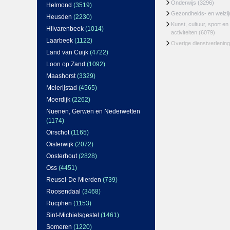
Onderwijs
(3296)
Helmond
(3519)
Gezondheids- en welzi
Heusden
(2230)
Kunst, cultuur, sport en
Hilvarenbeek
(1014)
activiteiten
(6079)
Laarbeek
(1122)
Overige dienstverlening
Land van Cuijk
(4722)
Loon op Zand
(1092)
Maashorst
(3329)
Meierijstad
(4565)
Moerdijk
(2262)
Nuenen, Gerwen en Nederwetten
(1174)
Oirschot
(1165)
Oisterwijk
(2072)
Oosterhout
(2828)
Oss
(4451)
Reusel-De Mierden
(739)
Roosendaal
(3468)
Rucphen
(1153)
Sint-Michielsgestel
(1461)
Someren
(1220)