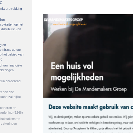
5)
rankverstrekking
ijen,
tiviteiten op het
distributie van
g en
-infrastructuur
op het gebied van
2)
ed van financiële
zekeringen
el in onroerend
echnische
tische zakelijke
goederen en
verlening
(5246)
rheidsdiensten
erzekeringen