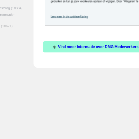
jnszorg
(10384)
 recreatie-
(10671)
Vind meer informatie over DMG Medewerkers 