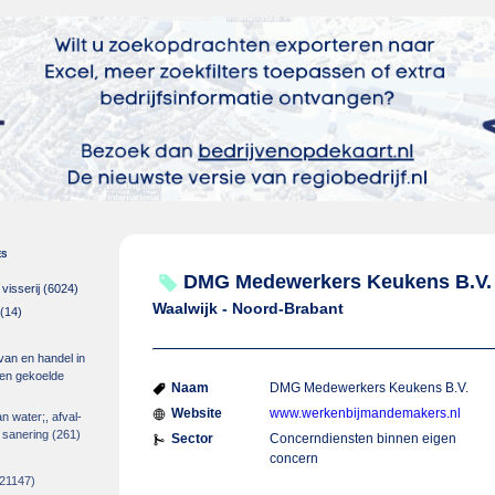
es
DMG Medewerkers Keukens B.V.
isserij
(6024)
Waalwijk - Noord-Brabant
(14)
 van en handel in
m en gekoelde
Naam
DMG Medewerkers Keukens B.V.
Website
www.werkenbijmandemakers.nl
an water;, afval-
 sanering
(261)
Sector
Concerndiensten binnen eigen
concern
21147)