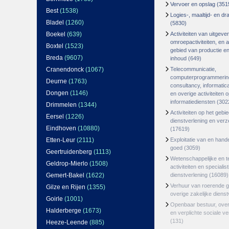
Vervoer en opslag
(351
Best
(1538)
Logies-, maaltijd- en d
Bladel
(1260)
(5830)
Boekel
(639)
Activiteiten van uitgever
omroepactiviteiten, en ac
Boxtel
(1523)
gebied van productie en 
Breda
(9607)
inhoud
(649)
Cranendonck
(1067)
Telecommunicatie,
computerprogrammerin
Deurne
(1763)
consultancy, informatica
Dongen
(1146)
en overige activiteiten 
informatiediensten
(302
Drimmelen
(1344)
Activiteiten op het gebi
Eersel
(1226)
dienstverlening en ver
Eindhoven
(10880)
(17619)
Etten-Leur
(2111)
Exploitatie van en hand
goed
(3059)
Geertruidenberg
(1113)
Wetenschappelijke en t
Geldrop-Mierlo
(1508)
activiteiten en specialis
Gemert-Bakel
(1622)
dienstverlening
(16089)
Verhuur van roerende 
Gilze en Rijen
(1355)
overige zakelijke dienst
Goirle
(1001)
Openbaar bestuur, ove
Halderberge
(1673)
en verplichte sociale v
(131)
Heeze-Leende
(885)