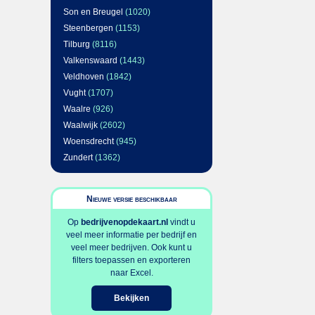
Son en Breugel
(1020)
Steenbergen
(1153)
Tilburg
(8116)
Valkenswaard
(1443)
Veldhoven
(1842)
Vught
(1707)
Waalre
(926)
Waalwijk
(2602)
Woensdrecht
(945)
Zundert
(1362)
Nieuwe versie beschikbaar
Op
bedrijvenopdekaart.nl
vindt u
veel meer informatie per bedrijf en
veel meer bedrijven. Ook kunt u
filters toepassen en exporteren
naar Excel.
Bekijken