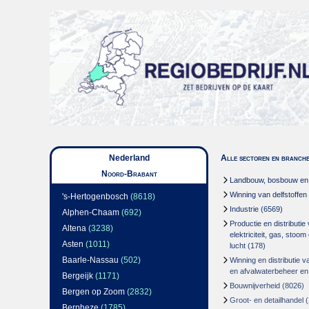
Nederland
Alle sectoren en branch
Noord-Brabant
Landbouw, bosbouw en v
Winning van delfstoffen
's-Hertogenbosch
(8618)
Industrie
(6569)
Alphen-Chaam
(692)
Productie en distributie
Altena
(3238)
elektriciteit, gas, stoo
Asten
(1011)
lucht
(178)
Baarle-Nassau
(502)
Winning en distributie v
en afvalwaterbeheer en
Bergeijk
(1171)
Bouwnijverheid
(8026)
Bergen op Zoom
(2832)
Groot- en detailhandel
(
Bernheze
(1785)