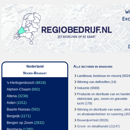
Nederland
Alle sectoren en branches
Noord-Brabant
Landbouw, bosbouw en visserij
(6024
Winning van delfstoffen
(14)
's-Hertogenbosch
(8618)
Industrie
(6569)
Alphen-Chaam
(692)
Productie en distributie van en handel
Altena
(3238)
elektriciteit, gas, stoom en gekoelde
Asten
(1011)
lucht
(178)
Baarle-Nassau
(502)
Winning en distributie van water;, afva
en afvalwaterbeheer en sanering
(26
Bergeijk
(1171)
Bouwnijverheid
(8026)
Bergen op Zoom
(2832)
Groot- en detailhandel
(21147)
Bernheze
(1785)