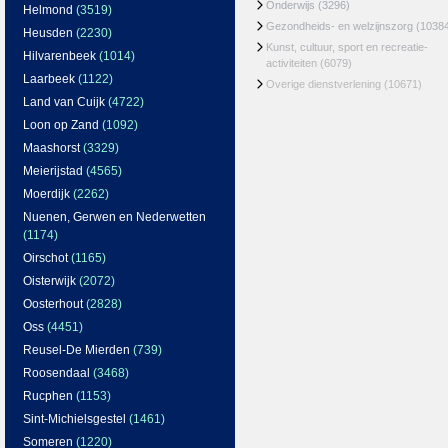
Onderwijs
(3296)
Helmond
(3519)
Gezondheids- en welzijnszorg
(1038
Heusden
(2230)
Kunst, cultuur, sport en recreatie-
Hilvarenbeek
(1014)
activiteiten
(6079)
Laarbeek
(1122)
Overige dienstverlening
(10671)
Land van Cuijk
(4722)
Loon op Zand
(1092)
Maashorst
(3329)
Meierijstad
(4565)
Moerdijk
(2262)
Nuenen, Gerwen en Nederwetten
(1174)
Oirschot
(1165)
Oisterwijk
(2072)
Oosterhout
(2828)
Oss
(4451)
Reusel-De Mierden
(739)
Roosendaal
(3468)
Rucphen
(1153)
Sint-Michielsgestel
(1461)
Someren
(1220)