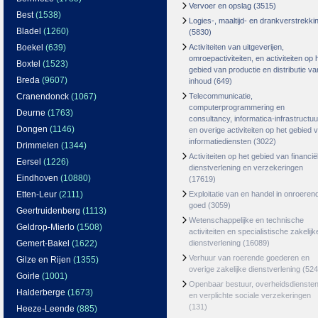
Vervoer en opslag
(3515)
Best
(1538)
Logies-, maaltijd- en drankverstrekki
Bladel
(1260)
(5830)
Boekel
(639)
Activiteiten van uitgeverijen,
omroepactiviteiten, en activiteiten op 
Boxtel
(1523)
gebied van productie en distributie va
Breda
(9607)
inhoud
(649)
Cranendonck
(1067)
Telecommunicatie,
computerprogrammering en
Deurne
(1763)
consultancy, informatica-infrastructuu
Dongen
(1146)
en overige activiteiten op het gebied 
informatiediensten
(3022)
Drimmelen
(1344)
Activiteiten op het gebied van financië
Eersel
(1226)
dienstverlening en verzekeringen
Eindhoven
(10880)
(17619)
Etten-Leur
(2111)
Exploitatie van en handel in onroeren
goed
(3059)
Geertruidenberg
(1113)
Wetenschappelijke en technische
Geldrop-Mierlo
(1508)
activiteiten en specialistische zakelijk
Gemert-Bakel
(1622)
dienstverlening
(16089)
Verhuur van roerende goederen en
Gilze en Rijen
(1355)
overige zakelijke dienstverlening
(524
Goirle
(1001)
Openbaar bestuur, overheidsdienste
Halderberge
(1673)
en verplichte sociale verzekeringen
(131)
Heeze-Leende
(885)