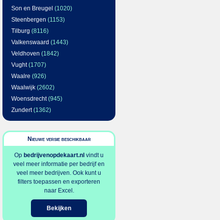
Son en Breugel
(1020)
Steenbergen
(1153)
Tilburg
(8116)
Valkenswaard
(1443)
Veldhoven
(1842)
Vught
(1707)
Waalre
(926)
Waalwijk
(2602)
Woensdrecht
(945)
Zundert
(1362)
Nieuwe versie beschikbaar
Op
bedrijvenopdekaart.nl
vindt u
veel meer informatie per bedrijf en
veel meer bedrijven. Ook kunt u
filters toepassen en exporteren
naar Excel.
Bekijken