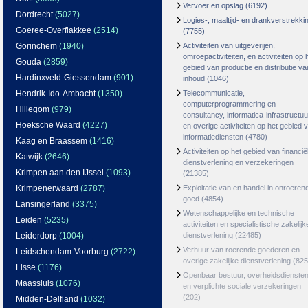
Vervoer en opslag
(6192)
Dordrecht
(5027)
Logies-, maaltijd- en drankverstrekki
Goeree-Overflakkee
(2514)
(7755)
Gorinchem
(1940)
Activiteiten van uitgeverijen,
omroepactiviteiten, en activiteiten op 
Gouda
(2859)
gebied van productie en distributie va
Hardinxveld-Giessendam
(901)
inhoud
(1046)
Hendrik-Ido-Ambacht
(1350)
Telecommunicatie,
computerprogrammering en
Hillegom
(979)
consultancy, informatica-infrastructuu
Hoeksche Waard
(4227)
en overige activiteiten op het gebied 
informatiediensten
(4780)
Kaag en Braassem
(1416)
Activiteiten op het gebied van financië
Katwijk
(2646)
dienstverlening en verzekeringen
Krimpen aan den IJssel
(1093)
(21385)
Krimpenerwaard
(2787)
Exploitatie van en handel in onroeren
goed
(4854)
Lansingerland
(3375)
Wetenschappelijke en technische
Leiden
(5235)
activiteiten en specialistische zakelijk
Leiderdorp
(1004)
dienstverlening
(22485)
Verhuur van roerende goederen en
Leidschendam-Voorburg
(2722)
overige zakelijke dienstverlening
(825
Lisse
(1176)
Openbaar bestuur, overheidsdienste
Maassluis
(1076)
en verplichte sociale verzekeringen
(202)
Midden-Delfland
(1032)