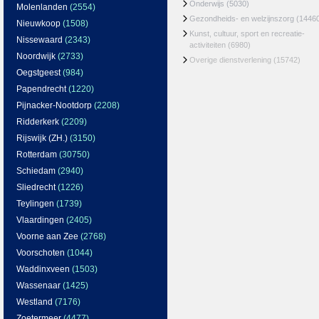
Onderwijs
(5030)
Molenlanden
(2554)
Gezondheids- en welzijnszorg
(1446
Nieuwkoop
(1508)
Kunst, cultuur, sport en recreatie-
Nissewaard
(2343)
activiteiten
(6980)
Noordwijk
(2733)
Overige dienstverlening
(15742)
Oegstgeest
(984)
Papendrecht
(1220)
Pijnacker-Nootdorp
(2208)
Ridderkerk
(2209)
Rijswijk (ZH.)
(3150)
Rotterdam
(30750)
Schiedam
(2940)
Sliedrecht
(1226)
Teylingen
(1739)
Vlaardingen
(2405)
Voorne aan Zee
(2768)
Voorschoten
(1044)
Waddinxveen
(1503)
Wassenaar
(1425)
Westland
(7176)
Zoetermeer
(4477)