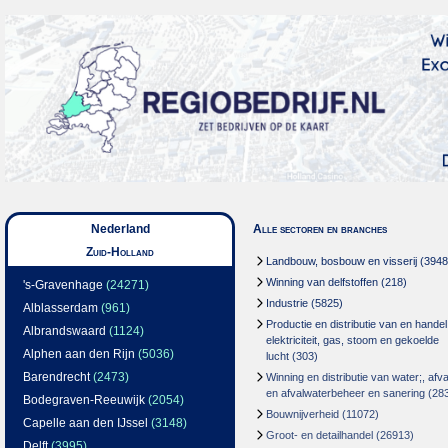
Nederland
Alle sectoren en branches
Zuid-Holland
Landbouw, bosbouw en visserij
(3948
Winning van delfstoffen
(218)
's-Gravenhage
(24271)
Industrie
(5825)
Alblasserdam
(961)
Productie en distributie van en handel
Albrandswaard
(1124)
elektriciteit, gas, stoom en gekoelde
Alphen aan den Rijn
(5036)
lucht
(303)
Barendrecht
(2473)
Winning en distributie van water;, afva
en afvalwaterbeheer en sanering
(28
Bodegraven-Reeuwijk
(2054)
Bouwnijverheid
(11072)
Capelle aan den IJssel
(3148)
Groot- en detailhandel
(26913)
Delft
(3995)