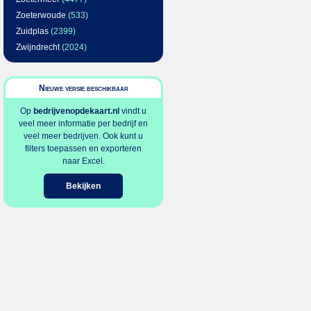
Zoeterwoude
(533)
Zuidplas
(2399)
Zwijndrecht
(2024)
Nieuwe versie beschikbaar
Op
bedrijvenopdekaart.nl
vindt u
veel meer informatie per bedrijf en
veel meer bedrijven. Ook kunt u
filters toepassen en exporteren
naar Excel.
Bekijken