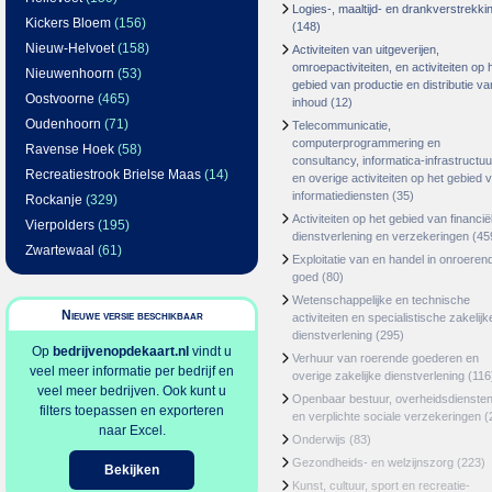
Logies-, maaltijd- en drankverstrekki
Kickers Bloem
(156)
(148)
Nieuw-Helvoet
(158)
Activiteiten van uitgeverijen,
omroepactiviteiten, en activiteiten op 
Nieuwenhoorn
(53)
gebied van productie en distributie va
Oostvoorne
(465)
inhoud
(12)
Oudenhoorn
(71)
Telecommunicatie,
computerprogrammering en
Ravense Hoek
(58)
consultancy, informatica-infrastructuu
Recreatiestrook Brielse Maas
(14)
en overige activiteiten op het gebied 
informatiediensten
(35)
Rockanje
(329)
Activiteiten op het gebied van financië
Vierpolders
(195)
dienstverlening en verzekeringen
(45
Zwartewaal
(61)
Exploitatie van en handel in onroeren
goed
(80)
Wetenschappelijke en technische
Nieuwe versie beschikbaar
activiteiten en specialistische zakelijk
dienstverlening
(295)
Op
bedrijvenopdekaart.nl
vindt u
Verhuur van roerende goederen en
veel meer informatie per bedrijf en
overige zakelijke dienstverlening
(116
veel meer bedrijven. Ook kunt u
Openbaar bestuur, overheidsdienste
filters toepassen en exporteren
en verplichte sociale verzekeringen
(
naar Excel.
Onderwijs
(83)
Gezondheids- en welzijnszorg
(223)
Bekijken
Kunst, cultuur, sport en recreatie-