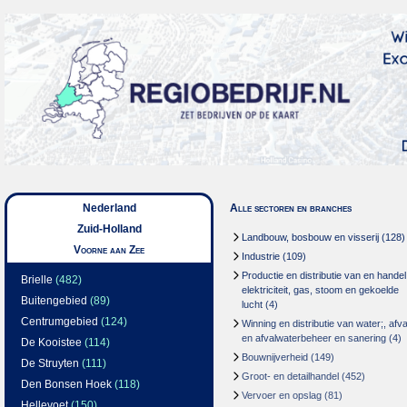
Nederland
Alle sectoren en branches
Zuid-Holland
Landbouw, bosbouw en visserij
(128)
Voorne aan Zee
Industrie
(109)
Productie en distributie van en handel
Brielle
(482)
elektriciteit, gas, stoom en gekoelde
Buitengebied
(89)
lucht
(4)
Centrumgebied
(124)
Winning en distributie van water;, afva
en afvalwaterbeheer en sanering
(4)
De Kooistee
(114)
Bouwnijverheid
(149)
De Struyten
(111)
Groot- en detailhandel
(452)
Den Bonsen Hoek
(118)
Vervoer en opslag
(81)
Hellevoet
(150)